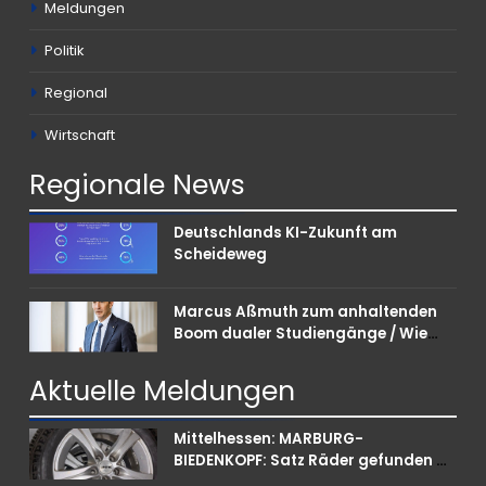
Meldungen
Politik
Regional
Wirtschaft
Regionale
News
Deutschlands KI-Zukunft am
Scheideweg
Marcus Aßmuth zum anhaltenden
Boom dualer Studiengänge / Wie
Unternehmen bei Nachwuchskräften
punkten können
Aktuelle
Meldungen
Mittelhessen: MARBURG-
BIEDENKOPF: Satz Räder gefunden –
Polizei bittet um Mithilfe