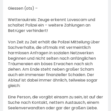
bestohlen: Zeugen
gesucht!; Mercedes
5. August 2026
Giessen (ots) –
angedotzt: Hinweise
erbeten und Wer hat den
Wetteraukreis: Zeuge erkennt Lovescam und
Fahrraddieb gesehen?
schaltet Polizei ein – weitere Zahlungen an
Betrüger verhindert!
Von Zeit zu Zeit erhält die Polizei Mitteilung über
Sachverhalte, die oftmals mit vermeintlich
harmlosen Anfragen in sozialen Netzwerken
beginnen und nicht selten nach anfänglichen
Träumereien ein böses Erwachen nach sich
ziehen. Am Ende steht neben großer Scham
auch ein immenser finanzieller Schaden. Der
Ablauf ist dabei immer ähnlich, teilweise sogar
gleich:
Eine Person, die vorgibt einsam zu sein, ist auf der
Suche nach Kontakt, nettem Austausch, einem
Seelenverwandten oder gar der großen Liebe.