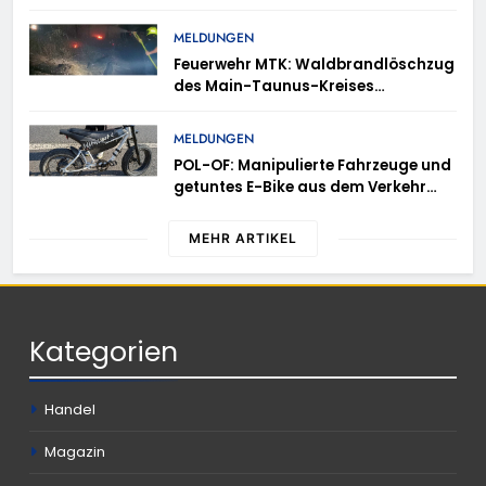
Erneute Veröffentlichung eines Fotos
MELDUNGEN
Feuerwehr MTK: Waldbrandlöschzug
des Main-Taunus-Kreises
unterstützt bei Waldbrand im
Rheingau-Taunus-Kreis – Rund 45
MELDUNGEN
Einsatzkräfte sicherten in
POL-OF: Manipulierte Fahrzeuge und
schwierigem Gelände die Flanken
getuntes E-Bike aus dem Verkehr
des Brandgebietes
gezogen – TRuP-Spezialisten decken
gleich mehrere Verstöße auf
MEHR ARTIKEL
Kategorien
Handel
Magazin