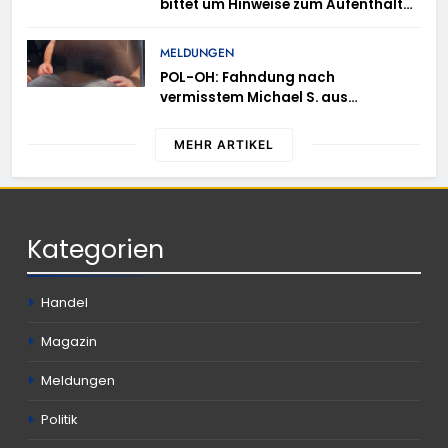
bittet um Hinweise zum Aufenthalt
von Ricardo Zaragoza Gonzalez
MELDUNGEN
POL-OH: Fahndung nach
vermisstem Michael S. aus
Rotenburg a.d. Fulda
MEHR ARTIKEL
Kategorien
Handel
Magazin
Meldungen
Politik