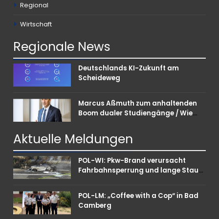
Regional
Wirtschaft
Regionale
News
Deutschlands KI-Zukunft am
Scheideweg
Marcus Aßmuth zum anhaltenden
Boom dualer Studiengänge / Wie
Unternehmen bei Nachwuchskräften
punkten können
Aktuelle
Meldungen
POL-WI: Pkw-Brand verursacht
Fahrbahnsperrung und lange Staus
auf der A 3
POL-LM: „Coffee with a Cop“ in Bad
Camberg