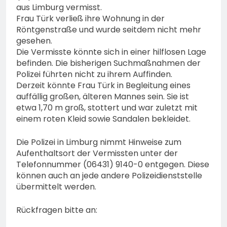
74-jähriger Claus-Peter
aus Limburg vermisst.
H. weiterhin vermisst –
6. August 2026
Frau Türk verließ ihre Wohnung in der
Erneute Veröffentlichung
Röntgenstraße und wurde seitdem nicht mehr
eines Fotos
gesehen.
Die Vermisste könnte sich in einer hilflosen Lage
befinden. Die bisherigen Suchmaßnahmen der
Polizei führten nicht zu ihrem Auffinden.
Derzeit könnte Frau Türk in Begleitung eines
auffällig großen, älteren Mannes sein. Sie ist
etwa 1,70 m groß, stottert und war zuletzt mit
einem roten Kleid sowie Sandalen bekleidet.
Die Polizei in Limburg nimmt Hinweise zum
Aufenthaltsort der Vermissten unter der
Telefonnummer (06431) 9140-0 entgegen. Diese
können auch an jede andere Polizeidienststelle
übermittelt werden.
Rückfragen bitte an: