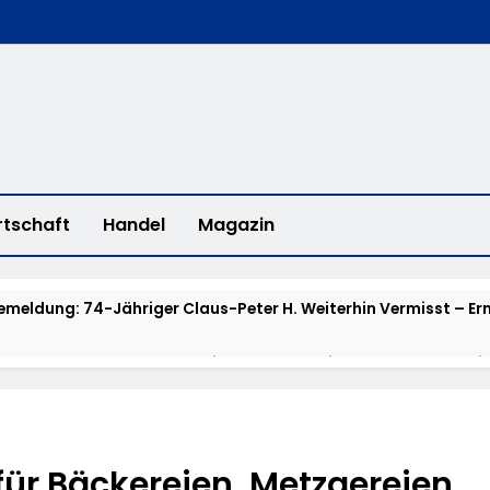
rtschaft
Handel
Magazin
emeldung: 74-Jähriger Claus-Peter H. Weiterhin Vermisst – Ern
Waldbrandlöschzug Des Main-Taunus-Kreises Unterstützt Bei
 Sicherten In Schwierigem Gelände Die Flanken Des Brandgebie
ulierte Fahrzeuge Und Getuntes E-Bike Aus Dem Verkehr Gezog
für Bäckereien, Metzgereien