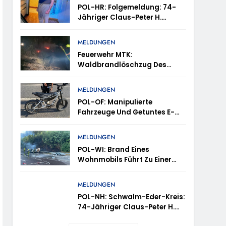
POL-HR: Folgemeldung: 74-
 Niedernhausen
Jähriger Claus-Peter H.
Weiterhin Vermisst – Erneute
d Vermisst
Veröffentlichung Eines Fotos
MELDUNGEN
Feuerwehr MTK:
ttenhain Und Taunusstein-Seitzenhahn –
Waldbrandlöschzug Des
Main-Taunus-Kreises
Unterstützt Bei Waldbrand Im
MELDUNGEN
Rheingau-Taunus-Kreis –
POL-OF: Manipulierte
Rund 45 Einsatzkräfte
Fahrzeuge Und Getuntes E-
Sicherten In Schwierigem
Bike Aus Dem Verkehr
inweise Erbeten Und Wer Hat Den Fahrraddieb
Gelände Die Flanken Des
Gezogen – TRuP-Spezialisten
Brandgebietes
MELDUNGEN
Decken Gleich Mehrere
POL-WI: Brand Eines
Verstöße Auf
vtl. In Thüringen Unterwegs
Wohnmobils Führt Zu Einer
Langen Sperrung Der A3 Bei
Niedernhausen
MELDUNGEN
POL-NH: Schwalm-Eder-Kreis:
74-Jähriger Claus-Peter H.
Aus Felsberg Wird Vermisst