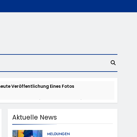
eute Veröffentlichung Eines Fotos
 Waldbrand Im Rheingau-Taunus-Kreis – Rund
tes
Aktuelle News
en – TRuP-Spezialisten Decken Gleich Mehrere
MELDUNGEN