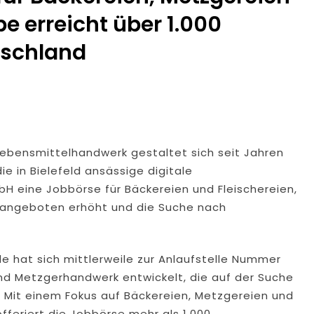
e erreicht über 1.000
d Eines Wohnmobils Führt Zu Einer Langen Sperrung Der A3 Bei
tschland
alm-Eder-Kreis: 74-Jähriger Claus-Peter H. Aus Felsberg Wir
aunus: Erstmeldung: Waldbrand Zwischen Bad Schwalbach-He
tzkräfte Im Einsatz
tungswechsel Bei Der Polizeidirektion Rheingau-Taunus
Lebensmittelhandwerk gestaltet sich seit Jahren
die in Bielefeld ansässige digitale
enkt Und Bestohlen: Zeugen Gesucht!; Mercedes Angedotzt: H
 eine Jobbörse für Bäckereien und Fleischereien,
lenangeboten erhöht und die Suche nach
ntlichkeitsfahndung Nach Vermisster Person Aus Osthessen – E
Jahre Alte Mann Aus Geisenheim Vermisst
e hat sich mittlerweile zur Anlaufstelle Nummer
nd Metzgerhandwerk entwickelt, die auf der Suche
. Mit einem Fokus auf Bäckereien, Metzgereien und
feriert die Jobbörse mehr als 1.000