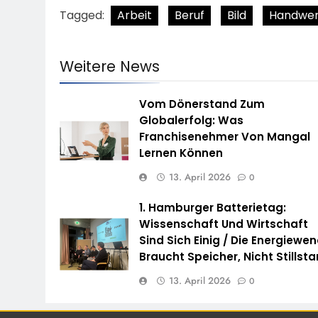
Tagged:
Arbeit
Beruf
Bild
Handwe
Weitere News
Vom Dönerstand Zum
Globalerfolg: Was
Franchisenehmer Von Mangal
Lernen Können
13. April 2026
0
1. Hamburger Batterietag:
Wissenschaft Und Wirtschaft
Sind Sich Einig / Die Energiewe
Braucht Speicher, Nicht Stillst
13. April 2026
0