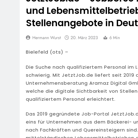
6. August 2026
und Lebensmittelbetrieb
POL-WI: Bran
5. August 2026
Stellenangebote in Deu
POL-NH: Schw
5. August 2026
Hermann Wurst
20. März 2023
6 Min
FW Rheingau-T
Rund 150 Einsa
Bielefeld (ots) –
5. August 2026
POL-RTK: Lei
Die Suche nach qualifiziertem Personal im 
5. August 2026
schwierig. Mit JetztJob.de liefert seit 2019 
POL-OF: Abgel
Gesehen?
Unternehmensberatung Aramaz Digital GmbH
5. August 2026
welche die digitale Sichtbarkeit von Stel
POL-OH: Öffe
qualifiziertem Personal erleichtert.
4. August 2026
POL-RTK: 42 
Das 2019 gegründete Job-Portal JetztJob.d
4. August 2026
eins für Unternehmen aus dem Bäckerei- u
nach Fachkräften und Quereinsteigern sind
mittelständischen Lebensmittelbetrieben of