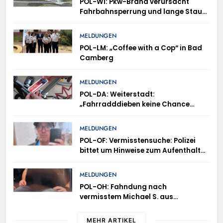
POL-WI: Pkw-Brand verursacht
Fahrbahnsperrung und lange Staus
auf der A 3
MELDUNGEN
POL-LM: „Coffee with a Cop“ in Bad
Camberg
MELDUNGEN
POL-DA: Weiterstadt:
„Fahrradddieben keine Chance
geben“ – Fahrradcodierung /
Anmeldung erforderlich
MELDUNGEN
POL-OF: Vermisstensuche: Polizei
bittet um Hinweise zum Aufenthalt
von Ricardo Zaragoza Gonzalez
MELDUNGEN
POL-OH: Fahndung nach
vermisstem Michael S. aus
Rotenburg a.d. Fulda
MEHR ARTIKEL