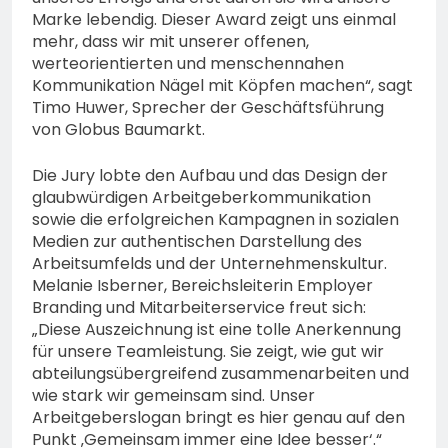
74-jähriger Claus-Peter
Marke lebendig. Dieser Award zeigt uns einmal
H. weiterhin vermisst –
6. August 2026
mehr, dass wir mit unserer offenen,
Erneute Veröffentlichung
werteorientierten und menschennahen
eines Fotos
Kommunikation Nägel mit Köpfen machen“, sagt
Timo Huwer, Sprecher der Geschäftsführung
von Globus Baumarkt.
Die Jury lobte den Aufbau und das Design der
glaubwürdigen Arbeitgeberkommunikation
sowie die erfolgreichen Kampagnen in sozialen
Medien zur authentischen Darstellung des
Arbeitsumfelds und der Unternehmenskultur.
Melanie Isberner, Bereichsleiterin Employer
Branding und Mitarbeiterservice freut sich:
„Diese Auszeichnung ist eine tolle Anerkennung
für unsere Teamleistung. Sie zeigt, wie gut wir
abteilungsübergreifend zusammenarbeiten und
wie stark wir gemeinsam sind. Unser
Arbeitgeberslogan bringt es hier genau auf den
Punkt ‚Gemeinsam immer eine Idee besser‘.“