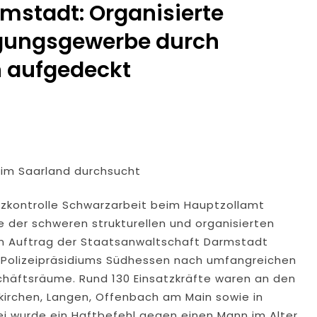
mstadt: Organisierte
igungsgewerbe durch
n aufgedeckt
im Saarland durchsucht
nzkontrolle Schwarzarbeit beim Hauptzollamt
le der schweren strukturellen und organisierten
 im Auftrag der Staatsanwaltschaft Darmstadt
Polizeipräsidiums Südhessen nach umfangreichen
häftsräume. Rund 130 Einsatzkräfte waren an den
kirchen, Langen, Offenbach am Main sowie in
ei wurde ein Haftbefehl gegen einen Mann im Alter