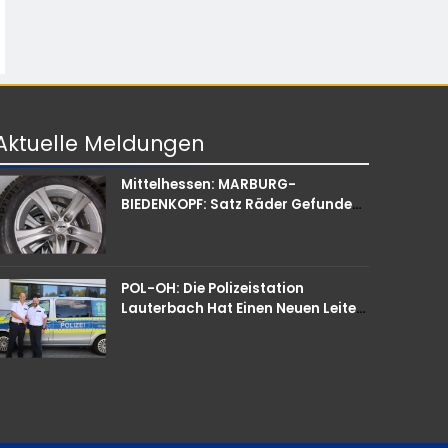
Aktuelle
Meldungen
Mittelhessen: MARBURG-
BIEDENKOPF: Satz Räder Gefunden
– Polizei Bittet Um Mithilfe
POL-OH: Die Polizeistation
Lauterbach Hat Einen Neuen Leiter:
Amtseinführung Von Markus Höfer