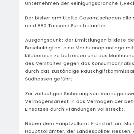
Unternehmen der Reinigungsbranche („Rech
Der bisher ermittelte Gesamtschaden allein 
rund 880 Tausend Euro belaufen.
Ausgangspunkt der Ermittlungen bildete de
Beschuldigten, eine Marihuanaplantage mit
Kilobereich zu betreiben und das Marihua
des Verstoßes gegen das Konsumcannabisg
durch das zuständige Rauschgiftkommissari
Südhessen geführt.
Zur vorläufigen Sicherung von Vermögenswe
Vermögensarrest in das Vermögen der betei
Einsatzes durch Pfändungen vollstreckt.
Neben dem Hauptzollamt Frankfurt am Main
Hauptzollämter, der Landespolizei Hessen