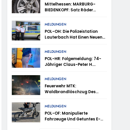
tes
Mittelhessen: MARBURG-
BIEDENKOPF: Satz Räder
en – TRuP-Spezialisten Decken Gleich Mehrere
Gefunden – Polizei Bittet Um
Mithilfe
MELDUNGEN
POL-OH: Die Polizeistation
 Niedernhausen
Lauterbach Hat Einen Neuen
Leiter: Amtseinführung Von
Markus Höfer
d Vermisst
MELDUNGEN
POL-HR: Folgemeldung: 74-
Jähriger Claus-Peter H.
ttenhain Und Taunusstein-Seitzenhahn –
Weiterhin Vermisst – Erneute
Veröffentlichung Eines Fotos
MELDUNGEN
Feuerwehr MTK:
Waldbrandlöschzug Des
Main-Taunus-Kreises
inweise Erbeten Und Wer Hat Den Fahrraddieb
Unterstützt Bei Waldbrand Im
MELDUNGEN
Rheingau-Taunus-Kreis –
POL-OF: Manipulierte
Rund 45 Einsatzkräfte
Fahrzeuge Und Getuntes E-
Sicherten In Schwierigem
Bike Aus Dem Verkehr
Gelände Die Flanken Des