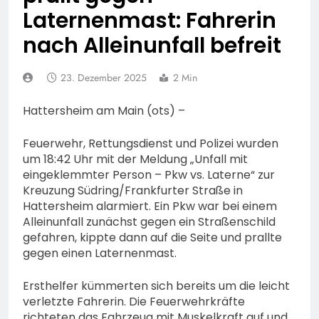
lange Staus auf der A 3
POL-LM: „Coffee with a
Laternenmast: Fahrerin
Cop“ in Bad Camberg
nach Alleinunfall befreit
7. August 2026
POL-DA: Weiterstadt:
„Fahrradddieben keine
23. Dezember 2025
2 Min
Chance geben“ –
7. August 2026
Fahrradcodierung /
POL-OF:
Hattersheim am Main (ots) –
Anmeldung erforderlich
Vermisstensuche: Polizei
bittet um Hinweise zum
7. August 2026
Feuerwehr, Rettungsdienst und Polizei wurden
Aufenthalt von Ricardo
POL-OH: Fahndung nach
um 18:42 Uhr mit der Meldung „Unfall mit
Zaragoza Gonzalez
vermisstem Michael S.
eingeklemmter Person – Pkw vs. Laterne“ zur
aus Rotenburg a.d. Fulda
Kreuzung Südring/Frankfurter Straße in
7. August 2026
Hattersheim alarmiert. Ein Pkw war bei einem
HZA-F: Frankfurter
Alleinunfall zunächst gegen ein Straßenschild
Finanzkontrolle
gefahren, kippte dann auf die Seite und prallte
Schwarzarbeit führt an
7. August 2026
gegen einen Laternenmast.
drei Tagen Kontrollen im
POL-OH: 25 Jahre
Gastro- und
Polizeipräsidium
Sicherheitsgewerbe durch
Ersthelfer kümmerten sich bereits um die leicht
Osthessen Jubiläumsfest
7. August 2026
verletzte Fahrerin. Die Feuerwehrkräfte
am Samstag, 15. August
Mittelhessen: MARBURG-
richteten das Fahrzeug mit Muskelkraft auf und
(11-18 Uhr)- Bürgerinnen