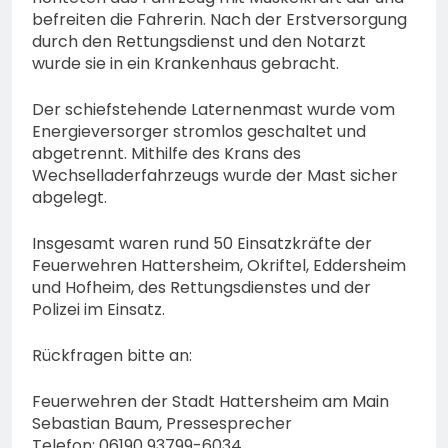
BIEDENKOPF: Satz Räder
befreiten die Fahrerin. Nach der Erstversorgung
und Bürger erhalten
gefunden – Polizei bittet
6. August 2026
spannende Einblicke in die
durch den Rettungsdienst und den Notarzt
um Mithilfe
Polizeiarbeit
wurde sie in ein Krankenhaus gebracht.
Der schiefstehende Laternenmast wurde vom
Energieversorger stromlos geschaltet und
abgetrennt. Mithilfe des Krans des
Wechselladerfahrzeugs wurde der Mast sicher
abgelegt.
Insgesamt waren rund 50 Einsatzkräfte der
Feuerwehren Hattersheim, Okriftel, Eddersheim
und Hofheim, des Rettungsdienstes und der
Polizei im Einsatz.
Rückfragen bitte an:
Feuerwehren der Stadt Hattersheim am Main
Sebastian Baum, Pressesprecher
Telefon: 06190 93799-6034