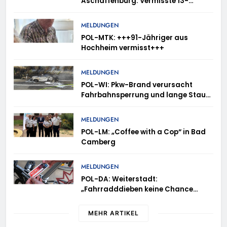
Aschaffenburg: Vermisste 13-
Jährige
MELDUNGEN
POL-MTK: +++91-Jähriger aus
Hochheim vermisst+++
MELDUNGEN
POL-WI: Pkw-Brand verursacht
Fahrbahnsperrung und lange Staus
auf der A 3
MELDUNGEN
POL-LM: „Coffee with a Cop“ in Bad
Camberg
MELDUNGEN
POL-DA: Weiterstadt:
„Fahrradddieben keine Chance
geben“ – Fahrradcodierung /
Anmeldung erforderlich
MEHR ARTIKEL