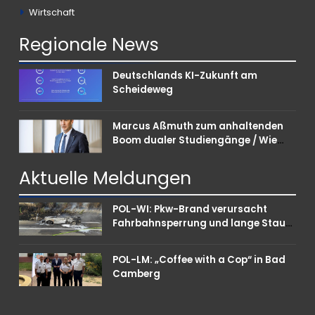
Wirtschaft
Regionale
News
Deutschlands KI-Zukunft am
Scheideweg
Marcus Aßmuth zum anhaltenden
Boom dualer Studiengänge / Wie
Unternehmen bei Nachwuchskräften
punkten können
Aktuelle
Meldungen
POL-WI: Pkw-Brand verursacht
Fahrbahnsperrung und lange Staus
auf der A 3
POL-LM: „Coffee with a Cop“ in Bad
Camberg