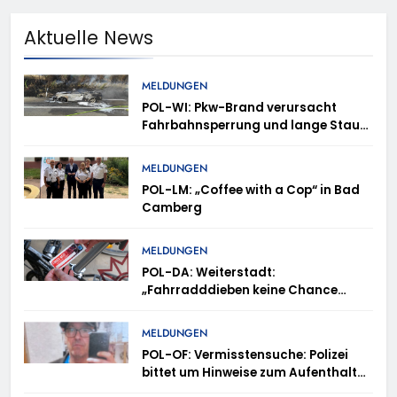
Aktuelle News
MELDUNGEN
POL-WI: Pkw-Brand verursacht
Fahrbahnsperrung und lange Staus
auf der A 3
MELDUNGEN
POL-LM: „Coffee with a Cop“ in Bad
Camberg
MELDUNGEN
POL-DA: Weiterstadt:
„Fahrradddieben keine Chance
geben“ – Fahrradcodierung /
Anmeldung erforderlich
MELDUNGEN
POL-OF: Vermisstensuche: Polizei
bittet um Hinweise zum Aufenthalt
von Ricardo Zaragoza Gonzalez