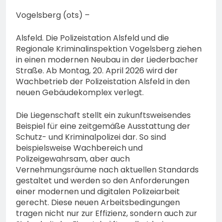
74-jähriger Claus-Peter
H. weiterhin vermisst –
Vogelsberg (ots) –
6. August 2026
Erneute Veröffentlichung
eines Fotos
Alsfeld. Die Polizeistation Alsfeld und die
Regionale Kriminalinspektion Vogelsberg ziehen
in einen modernen Neubau in der Liederbacher
Straße. Ab Montag, 20. April 2026 wird der
Wachbetrieb der Polizeistation Alsfeld in den
neuen Gebäudekomplex verlegt.
Die Liegenschaft stellt ein zukunftsweisendes
Beispiel für eine zeitgemäße Ausstattung der
Schutz- und Kriminalpolizei dar. So sind
beispielsweise Wachbereich und
Polizeigewahrsam, aber auch
Vernehmungsräume nach aktuellen Standards
gestaltet und werden so den Anforderungen
einer modernen und digitalen Polizeiarbeit
gerecht. Diese neuen Arbeitsbedingungen
tragen nicht nur zur Effizienz, sondern auch zur