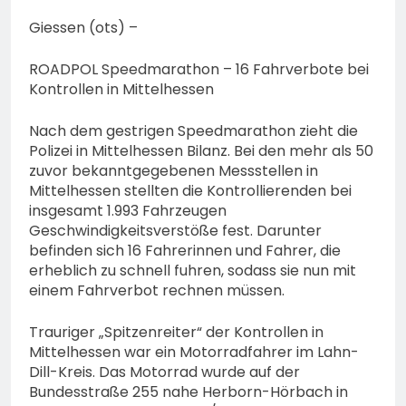
74-jähriger Claus-Peter
H. weiterhin vermisst –
Giessen (ots) –
6. August 2026
Erneute Veröffentlichung
eines Fotos
ROADPOL Speedmarathon – 16 Fahrverbote bei
Kontrollen in Mittelhessen
Nach dem gestrigen Speedmarathon zieht die
Polizei in Mittelhessen Bilanz. Bei den mehr als 50
zuvor bekanntgegebenen Messstellen in
Mittelhessen stellten die Kontrollierenden bei
insgesamt 1.993 Fahrzeugen
Geschwindigkeitsverstöße fest. Darunter
befinden sich 16 Fahrerinnen und Fahrer, die
erheblich zu schnell fuhren, sodass sie nun mit
einem Fahrverbot rechnen müssen.
Trauriger „Spitzenreiter“ der Kontrollen in
Mittelhessen war ein Motorradfahrer im Lahn-
Dill-Kreis. Das Motorrad wurde auf der
Bundesstraße 255 nahe Herborn-Hörbach in