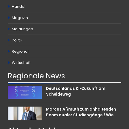
Handel
Magazin
Meldungen
Politik
Regional
Wirtschaft
Regionale
News
Deutschlands KI-Zukunft am
Scheideweg
Marcus Aßmuth zum anhaltenden
Boom dualer Studiengänge / Wie
Unternehmen bei Nachwuchskräften
punkten können