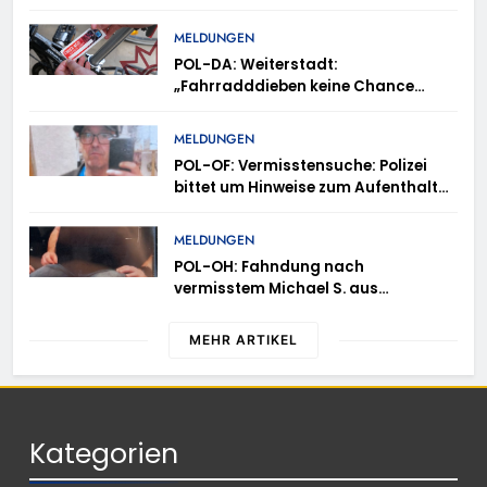
MELDUNGEN
POL-DA: Weiterstadt:
„Fahrradddieben keine Chance
geben“ – Fahrradcodierung /
Anmeldung erforderlich
MELDUNGEN
POL-OF: Vermisstensuche: Polizei
bittet um Hinweise zum Aufenthalt
von Ricardo Zaragoza Gonzalez
MELDUNGEN
POL-OH: Fahndung nach
vermisstem Michael S. aus
Rotenburg a.d. Fulda
MEHR ARTIKEL
Kategorien