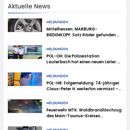
Aktuelle News
MELDUNGEN
Mittelhessen: MARBURG-
BIEDENKOPF: Satz Räder gefunden –
Polizei bittet um Mithilfe
MELDUNGEN
POL-OH: Die Polizeistation
Lauterbach hat einen neuen Leiter:
Amtseinführung von Markus Höfer
MELDUNGEN
POL-HR: Folgemeldung: 74-jähriger
Claus-Peter H. weiterhin vermisst –
Erneute Veröffentlichung eines Fotos
MELDUNGEN
Feuerwehr MTK: Waldbrandlöschzug
des Main-Taunus-Kreises
unterstützt bei Waldbrand im
Rheingau-Taunus-Kreis – Rund 45