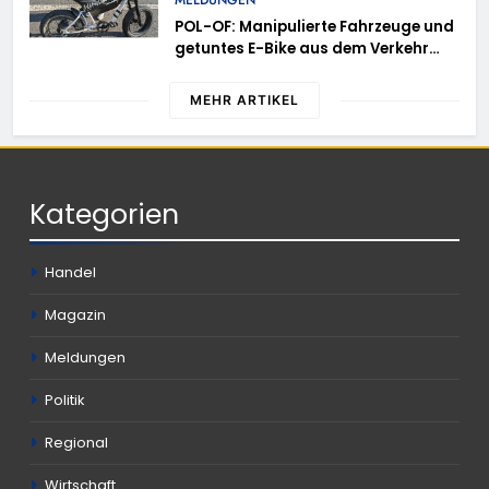
MELDUNGEN
Einsatzkräfte sicherten in
POL-OF: Manipulierte Fahrzeuge und
schwierigem Gelände die Flanken
getuntes E-Bike aus dem Verkehr
des Brandgebietes
gezogen – TRuP-Spezialisten decken
gleich mehrere Verstöße auf
MEHR ARTIKEL
Kategorien
Handel
Magazin
Meldungen
Politik
Regional
Wirtschaft