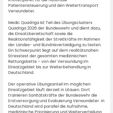
bestohlen: Zeugen
Patientensteuerung und den Weitertransport
gesucht!; Mercedes
5. August 2026
Verwundeter.
angedotzt: Hinweise
erbeten und Wer hat den
Medic Quadriga ist Teil des Übungsclusters
Fahrraddieb gesehen?
Quadriga 2026 der Bundeswehr und dient dazu,
die Einsatzbereitschaft sowie die
Reaktionsfähigkeit der Streitkräfte im Rahmen
der Landes- und Bündnisverteidigung zu testen.
Ein Schwerpunkt liegt auf dem realitätsnahen
Stresstest der gesamten medizinischen
Rettungskette – von der Verwundung im
Einsatzgebiet bis zur Weiterbehandlung in
Deutschland.
Der operative Übungsanteil im möglichen
Einsatzgebiet läuft derzeit in Litauen. Dort
trainieren Sanitätskräfte der Bundeswehr die
Erstversorgung und Evakuierung Verwundeter. In
Deutschland wird parallel die Aufnahme,
medizinische Priorisierung und Weiterverteilung