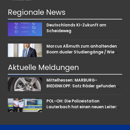
Regionale
News
Deutschlands KI-Zukunft am
Scheideweg
Marcus Aßmuth zum anhaltenden
Boom dualer Studiengänge / Wie
Unternehmen bei Nachwuchskräften
punkten können
Aktuelle
Meldungen
Mittelhessen: MARBURG-
BIEDENKOPF: Satz Räder gefunden –
Polizei bittet um Mithilfe
POL-OH: Die Polizeistation
Lauterbach hat einen neuen Leiter:
Amtseinführung von Markus Höfer