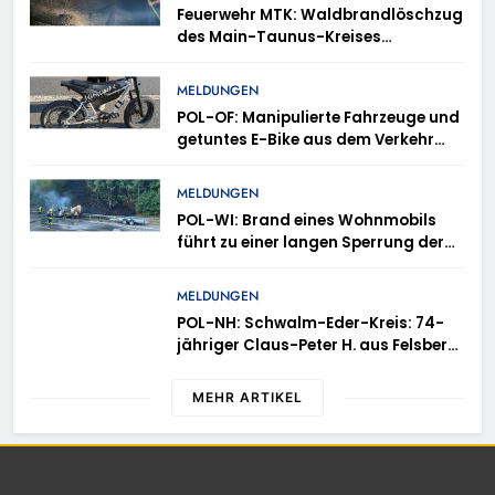
Feuerwehr MTK: Waldbrandlöschzug
des Main-Taunus-Kreises
unterstützt bei Waldbrand im
Rheingau-Taunus-Kreis – Rund 45
MELDUNGEN
Einsatzkräfte sicherten in
POL-OF: Manipulierte Fahrzeuge und
schwierigem Gelände die Flanken
getuntes E-Bike aus dem Verkehr
des Brandgebietes
gezogen – TRuP-Spezialisten decken
gleich mehrere Verstöße auf
MELDUNGEN
POL-WI: Brand eines Wohnmobils
führt zu einer langen Sperrung der
A3 bei Niedernhausen
MELDUNGEN
POL-NH: Schwalm-Eder-Kreis: 74-
jähriger Claus-Peter H. aus Felsberg
wird vermisst
MEHR ARTIKEL