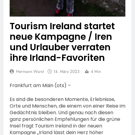
74-jähriger Claus-Peter
H. weiterhin vermisst –
6. August 2026
Erneute Veröffentlichung
eines Fotos
Tourism Ireland startet
neue Kampagne / Iren
und Urlauber verraten
ihre Irland-Favoriten
Hermann Wurst
14. März 2023
4 Min
Frankfurt am Main (ots) –
Es sind die besonderen Momente, Erlebnisse,
Orte und Menschen, die einem von einer Reise im
Gedächtnis bleiben. Und genau nach diesen
ganz persönlichen Empfehlungen für die grüne
Insel fragt Tourism Ireland in der neuen
Kampagne „Irland lässt dein Herz höher