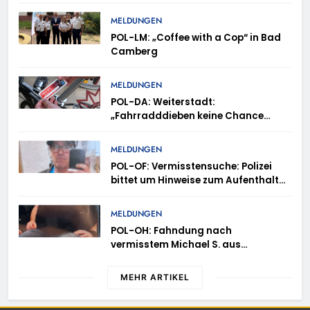
auf der A 3
MELDUNGEN
POL-LM: „Coffee with a Cop“ in Bad
Camberg
MELDUNGEN
POL-DA: Weiterstadt:
„Fahrradddieben keine Chance
geben“ – Fahrradcodierung /
Anmeldung erforderlich
MELDUNGEN
POL-OF: Vermisstensuche: Polizei
bittet um Hinweise zum Aufenthalt
von Ricardo Zaragoza Gonzalez
MELDUNGEN
POL-OH: Fahndung nach
vermisstem Michael S. aus
Rotenburg a.d. Fulda
MEHR ARTIKEL