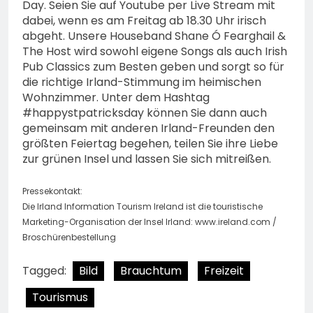
Day. Seien Sie auf Youtube per Live Stream mit
dabei, wenn es am Freitag ab 18.30 Uhr irisch
abgeht. Unsere Houseband Shane Ó Fearghail &
The Host wird sowohl eigene Songs als auch Irish
Pub Classics zum Besten geben und sorgt so für
die richtige Irland-Stimmung im heimischen
Wohnzimmer. Unter dem Hashtag
#happystpatricksday können Sie dann auch
gemeinsam mit anderen Irland-Freunden den
größten Feiertag begehen, teilen Sie ihre Liebe
zur grünen Insel und lassen Sie sich mitreißen.
Pressekontakt:
Die Irland Information Tourism Ireland ist die touristische
Marketing-Organisation der Insel Irland: www.ireland.com /
Broschürenbestellung
Tagged:
Bild
Brauchtum
Freizeit
Tourismus