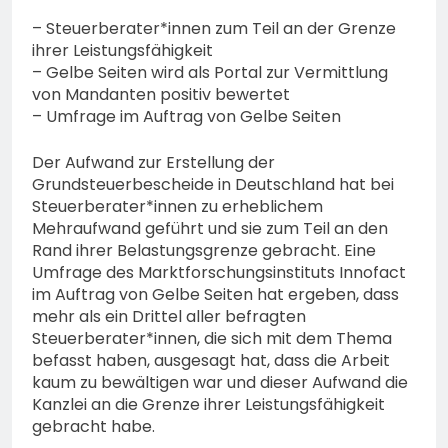
74-jähriger Claus-Peter
H. weiterhin vermisst –
– Steuerberater*innen zum Teil an der Grenze
6. August 2026
Erneute Veröffentlichung
ihrer Leistungsfähigkeit
eines Fotos
– Gelbe Seiten wird als Portal zur Vermittlung
von Mandanten positiv bewertet
– Umfrage im Auftrag von Gelbe Seiten
Der Aufwand zur Erstellung der
Grundsteuerbescheide in Deutschland hat bei
Steuerberater*innen zu erheblichem
Mehraufwand geführt und sie zum Teil an den
Rand ihrer Belastungsgrenze gebracht. Eine
Umfrage des Marktforschungsinstituts Innofact
im Auftrag von Gelbe Seiten hat ergeben, dass
mehr als ein Drittel aller befragten
Steuerberater*innen, die sich mit dem Thema
befasst haben, ausgesagt hat, dass die Arbeit
kaum zu bewältigen war und dieser Aufwand die
Kanzlei an die Grenze ihrer Leistungsfähigkeit
gebracht habe.