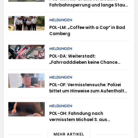
Fahrbahnsperrung und lange Staus
auf der A 3
MELDUNGEN
POL-LM: „Coffee with a Cop“ in Bad
Camberg
MELDUNGEN
POL-DA: Weiterstadt:
„Fahrradddieben keine Chance
geben“ – Fahrradcodierung /
Anmeldung erforderlich
MELDUNGEN
POL-OF: Vermisstensuche: Polizei
bittet um Hinweise zum Aufenthalt
von Ricardo Zaragoza Gonzalez
MELDUNGEN
POL-OH: Fahndung nach
vermisstem Michael S. aus
Rotenburg a.d. Fulda
MEHR ARTIKEL