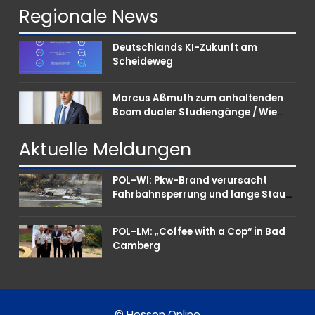
Regionale
News
Deutschlands KI-Zukunft am
Scheideweg
Marcus Aßmuth zum anhaltenden
Boom dualer Studiengänge / Wie
Unternehmen bei Nachwuchskräften
punkten können
Aktuelle
Meldungen
POL-WI: Pkw-Brand verursacht
Fahrbahnsperrung und lange Staus
auf der A 3
POL-LM: „Coffee with a Cop“ in Bad
Camberg
© Hessen Online