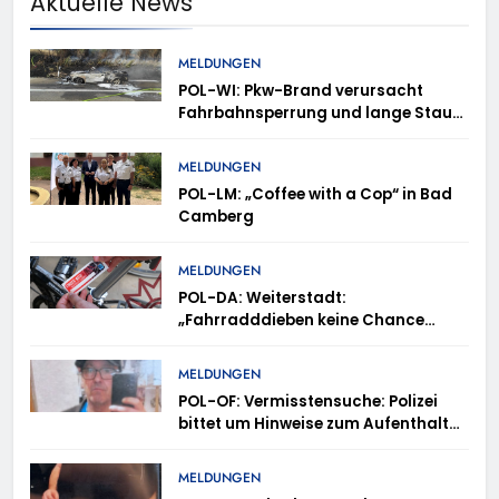
Aktuelle News
MELDUNGEN
POL-WI: Pkw-Brand verursacht
Fahrbahnsperrung und lange Staus
auf der A 3
MELDUNGEN
POL-LM: „Coffee with a Cop“ in Bad
Camberg
MELDUNGEN
POL-DA: Weiterstadt:
„Fahrradddieben keine Chance
geben“ – Fahrradcodierung /
Anmeldung erforderlich
MELDUNGEN
POL-OF: Vermisstensuche: Polizei
bittet um Hinweise zum Aufenthalt
von Ricardo Zaragoza Gonzalez
MELDUNGEN