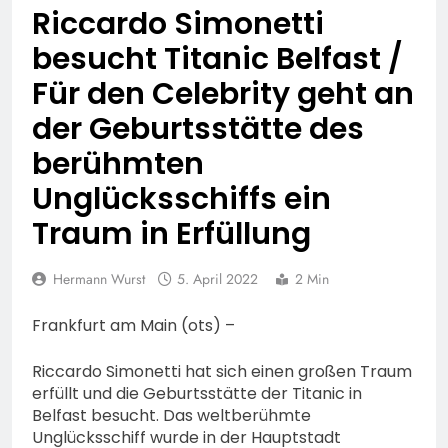
74-jähriger Claus-Peter
Riccardo Simonetti
H. weiterhin vermisst –
6. August 2026
Erneute Veröffentlichung
besucht Titanic Belfast /
eines Fotos
Für den Celebrity geht an
der Geburtsstätte des
berühmten
Unglücksschiffs ein
Traum in Erfüllung
Hermann Wurst
5. April 2022
2 Min
Frankfurt am Main (ots) –
Riccardo Simonetti hat sich einen großen Traum
erfüllt und die Geburtsstätte der Titanic in
Belfast besucht. Das weltberühmte
Unglücksschiff wurde in der Hauptstadt