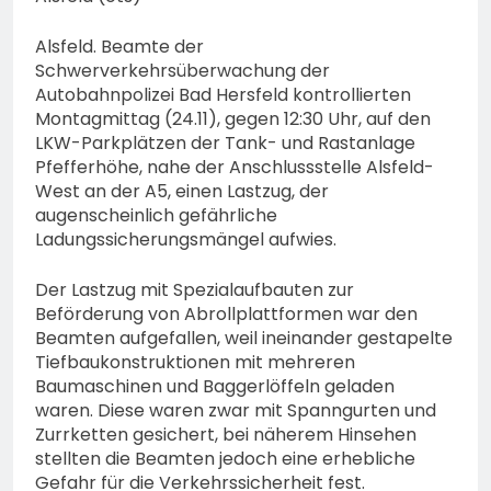
Eindringling erfordert
Einsatz der Polizei
4. August 2026
Alsfeld. Beamte der
Schwerverkehrsüberwachung der
Autobahnpolizei Bad Hersfeld kontrollierten
Montagmittag (24.11), gegen 12:30 Uhr, auf den
LKW-Parkplätzen der Tank- und Rastanlage
Pfefferhöhe, nahe der Anschlussstelle Alsfeld-
West an der A5, einen Lastzug, der
augenscheinlich gefährliche
Ladungssicherungsmängel aufwies.
Der Lastzug mit Spezialaufbauten zur
Beförderung von Abrollplattformen war den
Beamten aufgefallen, weil ineinander gestapelte
Tiefbaukonstruktionen mit mehreren
Baumaschinen und Baggerlöffeln geladen
waren. Diese waren zwar mit Spanngurten und
Zurrketten gesichert, bei näherem Hinsehen
stellten die Beamten jedoch eine erhebliche
Gefahr für die Verkehrssicherheit fest.