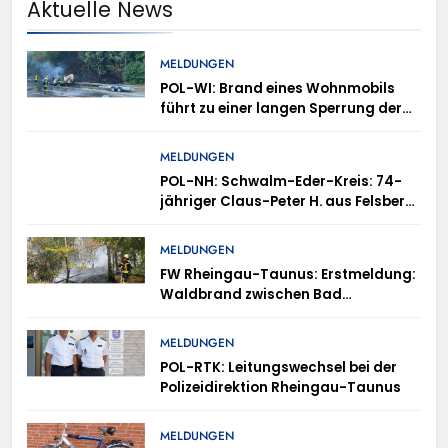
Aktuelle News
MELDUNGEN
POL-WI: Brand eines Wohnmobils
führt zu einer langen Sperrung der
A3 bei Niedernhausen
MELDUNGEN
POL-NH: Schwalm-Eder-Kreis: 74-
jähriger Claus-Peter H. aus Felsberg
wird vermisst
MELDUNGEN
FW Rheingau-Taunus: Erstmeldung:
Waldbrand zwischen Bad
Schwalbach-Hettenhain und
Taunusstein-Seitzenhahn – rund 150
MELDUNGEN
Einsatzkräfte im Einsatz
POL-RTK: Leitungswechsel bei der
Polizeidirektion Rheingau-Taunus
MELDUNGEN