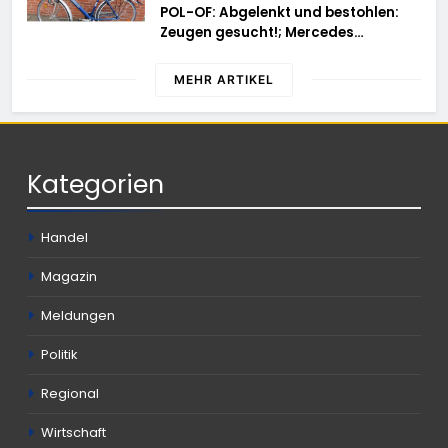
POL-OF: Abgelenkt und bestohlen:
Zeugen gesucht!; Mercedes
angedotzt: Hinweise erbeten und
Wer hat den Fahrraddieb gesehen?
MEHR ARTIKEL
Kategorien
Handel
Magazin
Meldungen
Politik
Regional
Wirtschaft