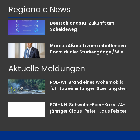
Regionale
News
Deutschlands KI-Zukunft am
Scheideweg
Marcus Aßmuth zum anhaltenden
Boom dualer Studiengänge / Wie
Unternehmen bei Nachwuchskräften
punkten können
Aktuelle
Meldungen
POL-WI: Brand eines Wohnmobils
führt zu einer langen Sperrung der
A3 bei Niedernhausen
POL-NH: Schwalm-Eder-Kreis: 74-
jähriger Claus-Peter H. aus Felsberg
wird vermisst