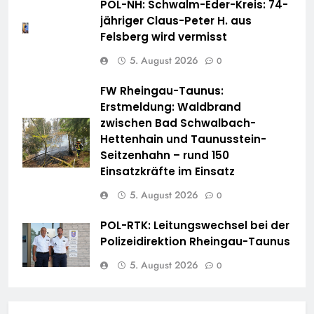
POL-NH: Schwalm-Eder-Kreis: 74-
jähriger Claus-Peter H. aus
Felsberg wird vermisst
5. August 2026
0
FW Rheingau-Taunus:
Erstmeldung: Waldbrand
zwischen Bad Schwalbach-
Hettenhain und Taunusstein-
Seitzenhahn – rund 150
Einsatzkräfte im Einsatz
5. August 2026
0
POL-RTK: Leitungswechsel bei der
Polizeidirektion Rheingau-Taunus
5. August 2026
0