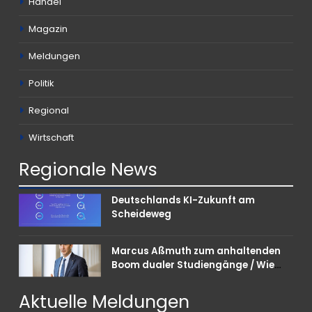
Handel
Magazin
Meldungen
Politik
Regional
Wirtschaft
Regionale
News
Deutschlands KI-Zukunft am
Scheideweg
Marcus Aßmuth zum anhaltenden
Boom dualer Studiengänge / Wie
Unternehmen bei Nachwuchskräften
punkten können
Aktuelle
Meldungen