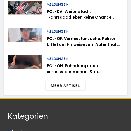
MELDUNGEN
POL-DA: Weiterstadt:
„Fahrradddieben keine Chance
geben“ – Fahrradcodierung /
Anmeldung erforderlich
MELDUNGEN
POL-OF: Vermisstensuche: Polizei
bittet um Hinweise zum Aufenthalt
von Ricardo Zaragoza Gonzalez
MELDUNGEN
POL-OH: Fahndung nach
vermisstem Michael S. aus
Rotenburg a.d. Fulda
MEHR ARTIKEL
Kategorien