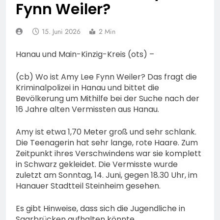
74-jähriger Claus-Peter
Fynn Weiler?
H. weiterhin vermisst –
6. August 2026
Erneute Veröffentlichung
15. Juni 2026
2 Min
eines Fotos
Hanau und Main-Kinzig-Kreis (ots) –
(cb) Wo ist Amy Lee Fynn Weiler? Das fragt die
Kriminalpolizei in Hanau und bittet die
Bevölkerung um Mithilfe bei der Suche nach der
16 Jahre alten Vermissten aus Hanau.
Amy ist etwa 1,70 Meter groß und sehr schlank.
Die Teenagerin hat sehr lange, rote Haare. Zum
Zeitpunkt ihres Verschwindens war sie komplett
in Schwarz gekleidet. Die Vermisste wurde
zuletzt am Sonntag, 14. Juni, gegen 18.30 Uhr, im
Hanauer Stadtteil Steinheim gesehen.
Es gibt Hinweise, dass sich die Jugendliche in
Saarbrücken aufhalten könnte.