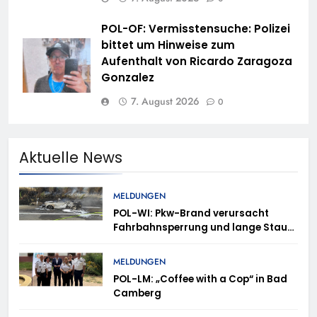
POL-OF: Vermisstensuche: Polizei
bittet um Hinweise zum
Aufenthalt von Ricardo Zaragoza
Gonzalez
7. August 2026
0
Aktuelle News
MELDUNGEN
POL-WI: Pkw-Brand verursacht
Fahrbahnsperrung und lange Staus
auf der A 3
MELDUNGEN
POL-LM: „Coffee with a Cop“ in Bad
Camberg