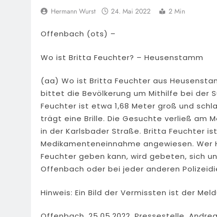
Hermann Wurst
24. Mai 2022
2 Min
Offenbach (ots) –
Wo ist Britta Feuchter? – Heusenstamm
(aa) Wo ist Britta Feuchter aus Heusenstam
bittet die Bevölkerung um Mithilfe bei der
Feuchter ist etwa 1,68 Meter groß und schl
trägt eine Brille. Die Gesuchte verließ am 
in der Karlsbader Straße. Britta Feuchter i
Medikamenteneinnahme angewiesen. Wer Hi
Feuchter geben kann, wird gebeten, sich unt
Offenbach oder bei jeder anderen Polizeidi
Hinweis: Ein Bild der Vermissten ist der Mel
Offenbach, 25.05.2022, Pressestelle, Andr