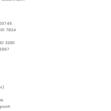
 00745
301 7834
201 3290
22567
r)
de
ppsoh