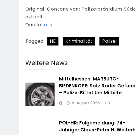
Original-Content von: Polizeipräsidium Sü
aktuell
Quelle:
ots
Tagged:
HE
Kriminalität
Polizei
Weitere News
Mittelhessen: MARBURG-
BIEDENKOPF: Satz Räder Gefun
– Polizei Bittet Um Mithilfe
6. August 2026
0
POL-HR: Folgemeldung: 74-
Jähriger Claus-Peter H. Weiterh