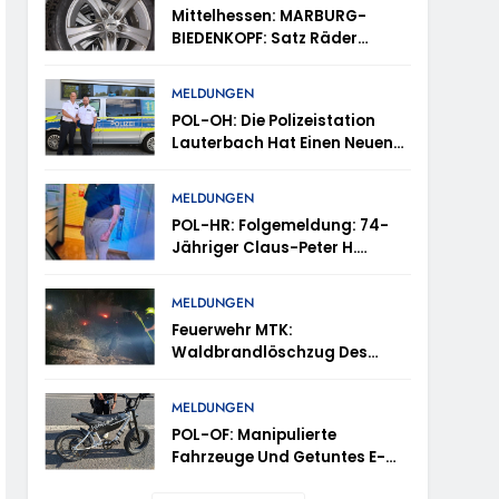
tes
Mittelhessen: MARBURG-
BIEDENKOPF: Satz Räder
en – TRuP-Spezialisten Decken Gleich Mehrere
Gefunden – Polizei Bittet Um
Mithilfe
MELDUNGEN
POL-OH: Die Polizeistation
 Niedernhausen
Lauterbach Hat Einen Neuen
Leiter: Amtseinführung Von
Markus Höfer
d Vermisst
MELDUNGEN
POL-HR: Folgemeldung: 74-
Jähriger Claus-Peter H.
ttenhain Und Taunusstein-Seitzenhahn –
Weiterhin Vermisst – Erneute
Veröffentlichung Eines Fotos
MELDUNGEN
Feuerwehr MTK:
Waldbrandlöschzug Des
Main-Taunus-Kreises
inweise Erbeten Und Wer Hat Den Fahrraddieb
Unterstützt Bei Waldbrand Im
MELDUNGEN
Rheingau-Taunus-Kreis –
POL-OF: Manipulierte
Rund 45 Einsatzkräfte
Fahrzeuge Und Getuntes E-
Sicherten In Schwierigem
Bike Aus Dem Verkehr
Gelände Die Flanken Des