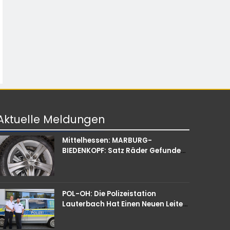
Aktuelle
Meldungen
Mittelhessen: MARBURG-
BIEDENKOPF: Satz Räder Gefunden
– Polizei Bittet Um Mithilfe
POL-OH: Die Polizeistation
Lauterbach Hat Einen Neuen Leiter:
Amtseinführung Von Markus Höfer