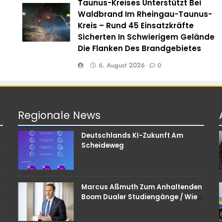
Taunus-Kreises Unterstützt Bei
Waldbrand Im Rheingau-Taunus-
Kreis – Rund 45 Einsatzkräfte
Sicherten In Schwierigem Gelände
Die Flanken Des Brandgebietes
6. August 2026
0
Regionale
News
Deutschlands KI-Zukunft Am
Scheideweg
Marcus Aßmuth Zum Anhaltenden
Boom Dualer Studiengänge / Wie
Unternehmen Bei
Nachwuchskräften Punkten