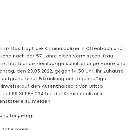
m? Das fragt die Kriminalpolizei in Offenbach und
 Suche nach der 57 Jahre alten Vermissten. Frau
ank, hat blonde kleinlockige schulterlange Haare und
Montag, den 23.05.2022, gegen 14.50 Uhr, ihr Zuhause
st aufgrund einer Erkrankung auf regelmäßige
nweise auf den Aufenthaltsort von Britta
er 069 8098-1234 bei der Kriminalpolizei in
enststelle zu melden.
dung beigefügt.
ea Ackermann