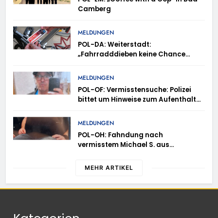
Camberg
MELDUNGEN
POL-DA: Weiterstadt:
„Fahrradddieben keine Chance
geben“ – Fahrradcodierung /
Anmeldung erforderlich
MELDUNGEN
POL-OF: Vermisstensuche: Polizei
bittet um Hinweise zum Aufenthalt
von Ricardo Zaragoza Gonzalez
MELDUNGEN
POL-OH: Fahndung nach
vermisstem Michael S. aus
Rotenburg a.d. Fulda
MEHR ARTIKEL