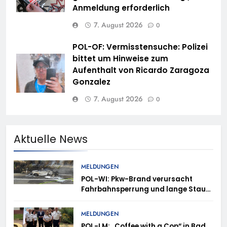
Anmeldung erforderlich
7. August 2026
0
POL-OF: Vermisstensuche: Polizei
bittet um Hinweise zum
Aufenthalt von Ricardo Zaragoza
Gonzalez
7. August 2026
0
Aktuelle News
MELDUNGEN
POL-WI: Pkw-Brand verursacht
Fahrbahnsperrung und lange Staus
auf der A 3
MELDUNGEN
POL-LM: „Coffee with a Cop“ in Bad