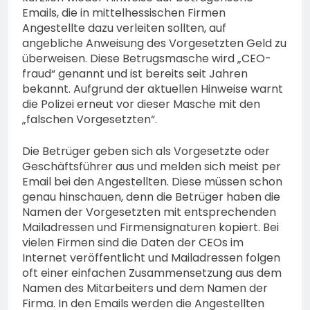
74-jähriger Claus-Peter
Emails, die in mittelhessischen Firmen
H. weiterhin vermisst –
6. August 2026
Angestellte dazu verleiten sollten, auf
Erneute Veröffentlichung
angebliche Anweisung des Vorgesetzten Geld zu
eines Fotos
überweisen. Diese Betrugsmasche wird „CEO-
fraud“ genannt und ist bereits seit Jahren
bekannt. Aufgrund der aktuellen Hinweise warnt
die Polizei erneut vor dieser Masche mit den
„falschen Vorgesetzten“.
Die Betrüger geben sich als Vorgesetzte oder
Geschäftsführer aus und melden sich meist per
Email bei den Angestellten. Diese müssen schon
genau hinschauen, denn die Betrüger haben die
Namen der Vorgesetzten mit entsprechenden
Mailadressen und Firmensignaturen kopiert. Bei
vielen Firmen sind die Daten der CEOs im
Internet veröffentlicht und Mailadressen folgen
oft einer einfachen Zusammensetzung aus dem
Namen des Mitarbeiters und dem Namen der
Firma. In den Emails werden die Angestellten