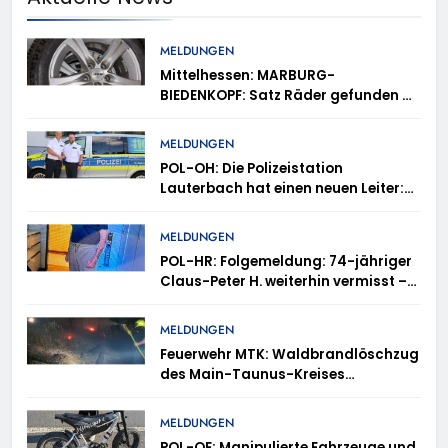
MELDUNGEN
Mittelhessen: MARBURG-
BIEDENKOPF: Satz Räder gefunden –
Polizei bittet um Mithilfe
MELDUNGEN
POL-OH: Die Polizeistation
Lauterbach hat einen neuen Leiter:
Amtseinführung von Markus Höfer
MELDUNGEN
POL-HR: Folgemeldung: 74-jähriger
Claus-Peter H. weiterhin vermisst –
Erneute Veröffentlichung eines Fotos
MELDUNGEN
Feuerwehr MTK: Waldbrandlöschzug
des Main-Taunus-Kreises
unterstützt bei Waldbrand im
Rheingau-Taunus-Kreis – Rund 45
MELDUNGEN
Einsatzkräfte sicherten in
POL-OF: Manipulierte Fahrzeuge und