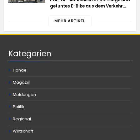
schwierigem Gelände die Flanken
getuntes E-Bike aus dem Verkehr
des Brandgebietes
gezogen – TRuP-Spezialisten decken
gleich mehrere Verstöße auf
MEHR ARTIKEL
Kategorien
Handel
Magazin
Meldungen
Politik
Regional
Wirtschaft