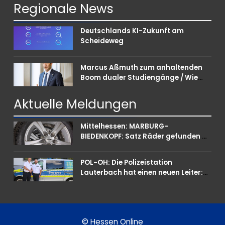
Regionale
News
Deutschlands KI-Zukunft am
Scheideweg
Marcus Aßmuth zum anhaltenden
Boom dualer Studiengänge / Wie
Unternehmen bei Nachwuchskräften
punkten können
Aktuelle
Meldungen
Mittelhessen: MARBURG-
BIEDENKOPF: Satz Räder gefunden –
Polizei bittet um Mithilfe
POL-OH: Die Polizeistation
Lauterbach hat einen neuen Leiter:
Amtseinführung von Markus Höfer
© Hessen Online