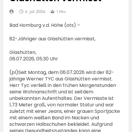
Fahrradcodierung /
POL-OF:
Anmeldung erforderlich
Vermisstensuche: Polizei
6. Juli 2026
1 Min
bittet um Hinweise zum
7. August 2026
Aufenthalt von Ricardo
POL-OH: Fahndung nach
Bad Homburg v.d. Höhe (ots) –
Zaragoza Gonzalez
vermisstem Michael S.
aus Rotenburg a.d. Fulda
7. August 2026
82-Jähriger aus Glashütten vermisst,
HZA-F: Frankfurter
Finanzkontrolle
Glashütten,
Schwarzarbeit führt an
06.07.2026, 05:30 Uhr
7. August 2026
drei Tagen Kontrollen im
POL-OH: 25 Jahre
Gastro- und
Polizeipräsidium
(pl)Seit Montag, dem 06.07.2026 wird der 82-
Sicherheitsgewerbe durch
Osthessen Jubiläumsfest
jährige Werner TYC aus Glashütten vermisst.
7. August 2026
am Samstag, 15. August
Herr Tyc verließ in den frühen Morgenstunden
Mittelhessen: MARBURG-
(11-18 Uhr)- Bürgerinnen
seine Wohnanschrift und ist seitdem
BIEDENKOPF: Satz Räder
und Bürger erhalten
unbekannten Aufenthaltes. Der Vermisste ist
gefunden – Polizei bittet
6. August 2026
spannende Einblicke in die
1,73 Meter groß, von normaler Statur und war
um Mithilfe
POL-OH: Die Polizeistation
Polizeiarbeit
zuletzt mit einer Jeans, einer grauen Sportjacke
Lauterbach hat einen
mit einem weißen Band im Nacken und
neuen Leiter:
6. August 2026
schwarzen Halbschuhen bekleidet. Aufgrund
Amtseinführung von
POL-HR: Folgemeldung:
seines Gesundheitszustandes kann eine
Markus Höfer