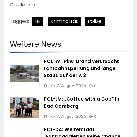
Quelle:
ots
Tagged:
HE
Kriminalität
Polizei
Weitere News
POL-WI: Pkw-Brand verursacht
Fahrbahnsperrung und lange
Staus auf der A 3
7. August 2026
0
POL-LM: „Coffee with a Cop“ in
Bad Camberg
7. August 2026
0
POL-DA: Weiterstadt:
„Fahrradddieben keine Chance