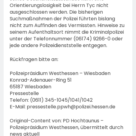
74-jähriger Claus-Peter
Orientierungslosigkeit bei Herrn Tyc nicht
H. weiterhin vermisst –
6. August 2026
ausgeschlossen werden. Die bisherigen
Erneute Veröffentlichung
Suchmaßnahmen der Polizei führten bislang
eines Fotos
nicht zum Auffinden des Vermissten. Hinweise zu
seinem Aufenthaltsort nimmt die Kriminalpolizei
unter der Telefonnummer (06174) 9266-0 oder
jede andere Polizeidienststelle entgegen.
Rückfragen bitte an:
Polizeipräsidium Westhessen – Wiesbaden
Konrad-Adenauer-Ring 51
65187 Wiesbaden
Pressestelle
Telefon: (0611) 345-1045/1041/1042
E-Mail:
pressestelle.ppwh@polizei.hessen.de
Original-Content von: PD Hochtaunus –
Polizeipräsidium Westhessen, übermittelt durch
news aktuell