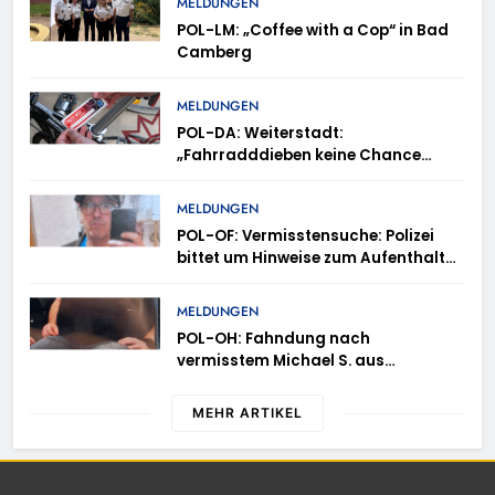
MELDUNGEN
POL-LM: „Coffee with a Cop“ in Bad
Camberg
MELDUNGEN
POL-DA: Weiterstadt:
„Fahrradddieben keine Chance
geben“ – Fahrradcodierung /
Anmeldung erforderlich
MELDUNGEN
POL-OF: Vermisstensuche: Polizei
bittet um Hinweise zum Aufenthalt
von Ricardo Zaragoza Gonzalez
MELDUNGEN
POL-OH: Fahndung nach
vermisstem Michael S. aus
Rotenburg a.d. Fulda
MEHR ARTIKEL