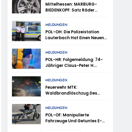
tes
Mittelhessen: MARBURG-
BIEDENKOPF: Satz Räder
en – TRuP-Spezialisten Decken Gleich Mehrere
Gefunden – Polizei Bittet Um
Mithilfe
MELDUNGEN
POL-OH: Die Polizeistation
 Niedernhausen
Lauterbach Hat Einen Neuen
Leiter: Amtseinführung Von
Markus Höfer
d Vermisst
MELDUNGEN
POL-HR: Folgemeldung: 74-
Jähriger Claus-Peter H.
ttenhain Und Taunusstein-Seitzenhahn –
Weiterhin Vermisst – Erneute
Veröffentlichung Eines Fotos
MELDUNGEN
Feuerwehr MTK:
Waldbrandlöschzug Des
Main-Taunus-Kreises
inweise Erbeten Und Wer Hat Den Fahrraddieb
Unterstützt Bei Waldbrand Im
MELDUNGEN
Rheingau-Taunus-Kreis –
POL-OF: Manipulierte
Rund 45 Einsatzkräfte
Fahrzeuge Und Getuntes E-
Sicherten In Schwierigem
Bike Aus Dem Verkehr
Gelände Die Flanken Des