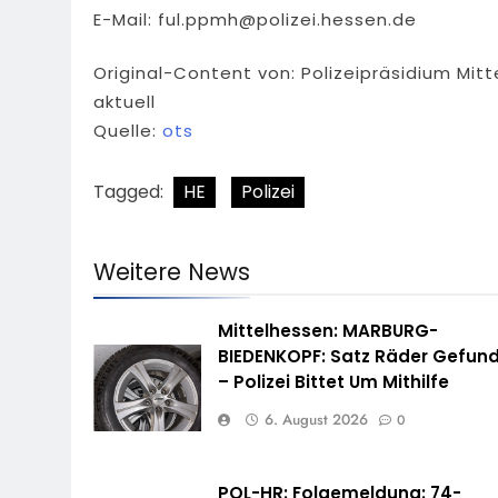
E-Mail:
ful.ppmh@polizei.hessen.de
Original-Content von: Polizeipräsidium Mit
aktuell
Quelle:
ots
Tagged:
HE
Polizei
Weitere News
Mittelhessen: MARBURG-
BIEDENKOPF: Satz Räder Gefun
– Polizei Bittet Um Mithilfe
6. August 2026
0
POL-HR: Folgemeldung: 74-