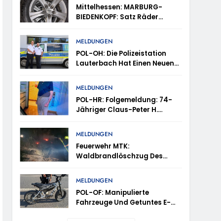
tes
Mittelhessen: MARBURG-
BIEDENKOPF: Satz Räder
en – TRuP-Spezialisten Decken Gleich Mehrere
Gefunden – Polizei Bittet Um
Mithilfe
MELDUNGEN
POL-OH: Die Polizeistation
 Niedernhausen
Lauterbach Hat Einen Neuen
Leiter: Amtseinführung Von
Markus Höfer
d Vermisst
MELDUNGEN
POL-HR: Folgemeldung: 74-
Jähriger Claus-Peter H.
ttenhain Und Taunusstein-Seitzenhahn –
Weiterhin Vermisst – Erneute
Veröffentlichung Eines Fotos
MELDUNGEN
Feuerwehr MTK:
Waldbrandlöschzug Des
Main-Taunus-Kreises
inweise Erbeten Und Wer Hat Den Fahrraddieb
Unterstützt Bei Waldbrand Im
MELDUNGEN
Rheingau-Taunus-Kreis –
POL-OF: Manipulierte
Rund 45 Einsatzkräfte
Fahrzeuge Und Getuntes E-
Sicherten In Schwierigem
Bike Aus Dem Verkehr
Gelände Die Flanken Des