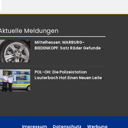
Aktuelle
Meldungen
Mittelhessen: MARBURG-
BIEDENKOPF: Satz Räder Gefunden
– Polizei Bittet Um Mithilfe
POL-OH: Die Polizeistation
Lauterbach Hat Einen Neuen Leiter:
Amtseinführung Von Markus Höfer
Impressum
Datenschutz
Werbung