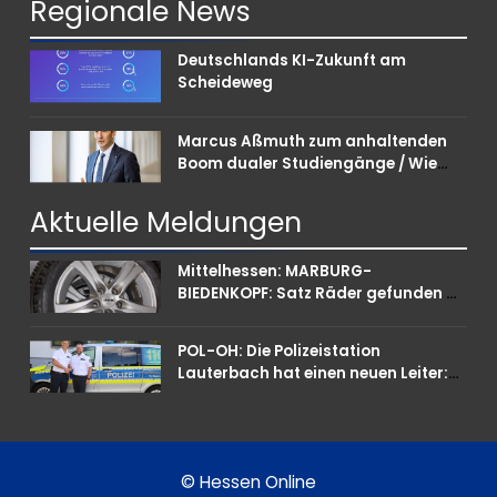
Regionale
News
Deutschlands KI-Zukunft am
Scheideweg
Marcus Aßmuth zum anhaltenden
Boom dualer Studiengänge / Wie
Unternehmen bei Nachwuchskräften
punkten können
Aktuelle
Meldungen
Mittelhessen: MARBURG-
BIEDENKOPF: Satz Räder gefunden –
Polizei bittet um Mithilfe
POL-OH: Die Polizeistation
Lauterbach hat einen neuen Leiter:
Amtseinführung von Markus Höfer
© Hessen Online