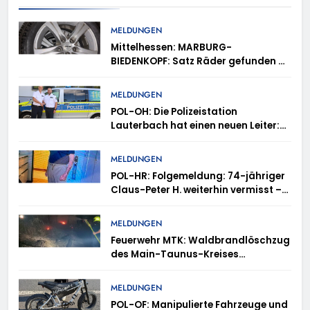
MELDUNGEN
Mittelhessen: MARBURG-
BIEDENKOPF: Satz Räder gefunden –
Polizei bittet um Mithilfe
MELDUNGEN
POL-OH: Die Polizeistation
Lauterbach hat einen neuen Leiter:
Amtseinführung von Markus Höfer
MELDUNGEN
POL-HR: Folgemeldung: 74-jähriger
Claus-Peter H. weiterhin vermisst –
Erneute Veröffentlichung eines Fotos
MELDUNGEN
Feuerwehr MTK: Waldbrandlöschzug
des Main-Taunus-Kreises
unterstützt bei Waldbrand im
Rheingau-Taunus-Kreis – Rund 45
MELDUNGEN
Einsatzkräfte sicherten in
POL-OF: Manipulierte Fahrzeuge und
schwierigem Gelände die Flanken