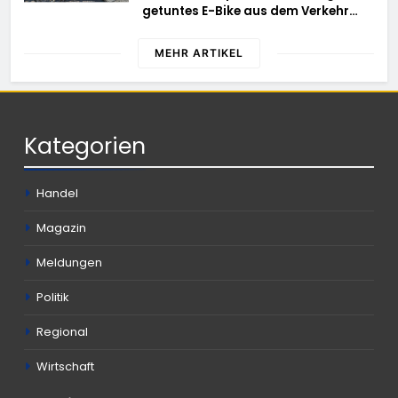
getuntes E-Bike aus dem Verkehr
des Brandgebietes
gezogen – TRuP-Spezialisten decken
gleich mehrere Verstöße auf
MEHR ARTIKEL
Kategorien
Handel
Magazin
Meldungen
Politik
Regional
Wirtschaft