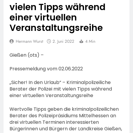
bestohlen: Zeugen
vielen Tipps während
gesucht!; Mercedes
5. August 2026
angedotzt: Hinweise
einer virtuellen
erbeten und Wer hat den
Veranstaltungsreihe
Fahrraddieb gesehen?
Hermann Wurst
2. Juni 2022
4 Min
Gießen (ots) –
Pressemeldung vom 02.06.2022
„Sicher! In den Urlaub“ – Kriminalpolizeiliche
Berater der Polizei mit vielen Tipps während
einer virtuellen Veranstaltungsreihe
Wertvolle Tipps geben die kriminalpolizeilichen
Berater des Polizeipräsidiums Mittelhessen an
drei virtuellen Terminen interessierten
Bürgerinnen und Bürgern der Landkreise Gießen,