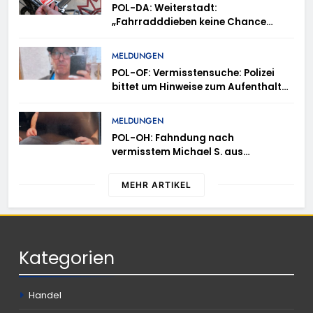
POL-DA: Weiterstadt:
„Fahrradddieben keine Chance
geben“ – Fahrradcodierung /
Anmeldung erforderlich
MELDUNGEN
POL-OF: Vermisstensuche: Polizei
bittet um Hinweise zum Aufenthalt
von Ricardo Zaragoza Gonzalez
MELDUNGEN
POL-OH: Fahndung nach
vermisstem Michael S. aus
Rotenburg a.d. Fulda
MEHR ARTIKEL
Kategorien
Handel