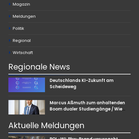
Magazin
Meldungen
Politik
Regional
Wirtschaft
Regionale
News
Deutschlands KI-Zukunft am
Scheideweg
Marcus Aßmuth zum anhaltenden
Boom dualer Studiengänge / Wie
Unternehmen bei Nachwuchskräften
punkten können
Aktuelle
Meldungen