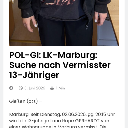
74-jähriger Claus-Peter
H. weiterhin vermisst –
6. August 2026
Erneute Veröffentlichung
eines Fotos
POL-GI: LK-Marburg:
Suche nach Vermisster
13-Jähriger
3. Juni 2026
1 Min
Gießen (ots) –
Marburg: Seit Dienstag, 02.06.2026, gg. 20:15 Uhr
wird die 13-jährige Lana Hope GERHARDT von
einer Wohngruppe in Marburg vermisst. Die