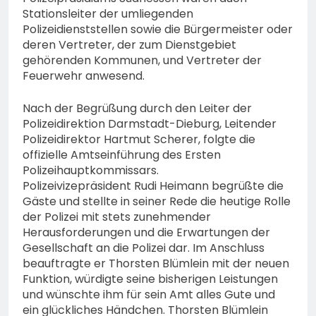
bestohlen: Zeugen
Stationsleiter der umliegenden
gesucht!; Mercedes
5. August 2026
Polizeidienststellen sowie die Bürgermeister oder
angedotzt: Hinweise
deren Vertreter, der zum Dienstgebiet
erbeten und Wer hat den
gehörenden Kommunen, und Vertreter der
Fahrraddieb gesehen?
Feuerwehr anwesend.
Nach der Begrüßung durch den Leiter der
Polizeidirektion Darmstadt-Dieburg, Leitender
Polizeidirektor Hartmut Scherer, folgte die
offizielle Amtseinführung des Ersten
Polizeihauptkommissars.
Polizeivizepräsident Rudi Heimann begrüßte die
Gäste und stellte in seiner Rede die heutige Rolle
der Polizei mit stets zunehmender
Herausforderungen und die Erwartungen der
Gesellschaft an die Polizei dar. Im Anschluss
beauftragte er Thorsten Blümlein mit der neuen
Funktion, würdigte seine bisherigen Leistungen
und wünschte ihm für sein Amt alles Gute und
ein glückliches Händchen. Thorsten Blümlein