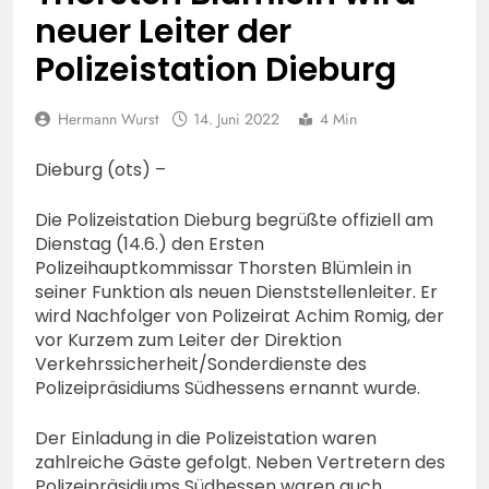
Erneute Veröffentlichung
Feuerwehr MTK:
neuer Leiter der
eines Fotos
Waldbrandlöschzug des
Polizeistation Dieburg
Main-Taunus-Kreises
6. August 2026
unterstützt bei Waldbrand
POL-OF: Manipulierte
im Rheingau-Taunus-Kreis
Fahrzeuge und getuntes E-
Hermann Wurst
14. Juni 2022
4 Min
– Rund 45 Einsatzkräfte
Bike aus dem Verkehr
6. August 2026
sicherten in schwierigem
gezogen – TRuP-
POL-WI: Brand eines
Dieburg (ots) –
Gelände die Flanken des
Spezialisten decken gleich
Wohnmobils führt zu einer
Brandgebietes
mehrere Verstöße auf
langen Sperrung der A3
5. August 2026
Die Polizeistation Dieburg begrüßte offiziell am
bei Niedernhausen
POL-NH: Schwalm-Eder-
Dienstag (14.6.) den Ersten
Kreis: 74-jähriger Claus-
Polizeihauptkommissar Thorsten Blümlein in
Peter H. aus Felsberg wird
seiner Funktion als neuen Dienststellenleiter. Er
5. August 2026
vermisst
wird Nachfolger von Polizeirat Achim Romig, der
FW Rheingau-Taunus:
vor Kurzem zum Leiter der Direktion
Erstmeldung: Waldbrand
Verkehrssicherheit/Sonderdienste des
zwischen Bad
5. August 2026
Polizeipräsidiums Südhessens ernannt wurde.
Schwalbach-Hettenhain
POL-RTK:
und Taunusstein-
Leitungswechsel bei der
Seitzenhahn – rund 150
Der Einladung in die Polizeistation waren
Polizeidirektion
5. August 2026
Einsatzkräfte im Einsatz
zahlreiche Gäste gefolgt. Neben Vertretern des
Rheingau-Taunus
POL-OF: Abgelenkt und
Polizeipräsidiums Südhessen waren auch