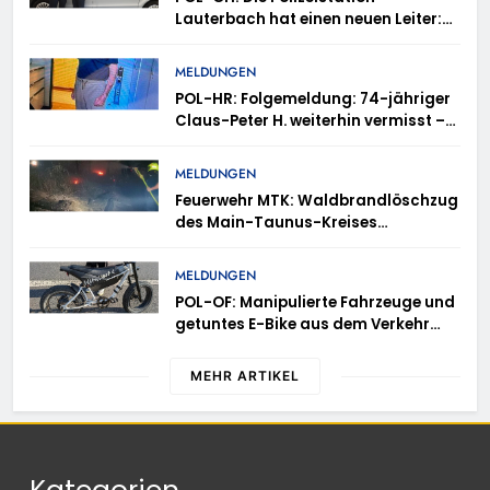
Lauterbach hat einen neuen Leiter:
Amtseinführung von Markus Höfer
MELDUNGEN
POL-HR: Folgemeldung: 74-jähriger
Claus-Peter H. weiterhin vermisst –
Erneute Veröffentlichung eines Fotos
MELDUNGEN
Feuerwehr MTK: Waldbrandlöschzug
des Main-Taunus-Kreises
unterstützt bei Waldbrand im
Rheingau-Taunus-Kreis – Rund 45
MELDUNGEN
Einsatzkräfte sicherten in
POL-OF: Manipulierte Fahrzeuge und
schwierigem Gelände die Flanken
getuntes E-Bike aus dem Verkehr
des Brandgebietes
gezogen – TRuP-Spezialisten decken
gleich mehrere Verstöße auf
MEHR ARTIKEL