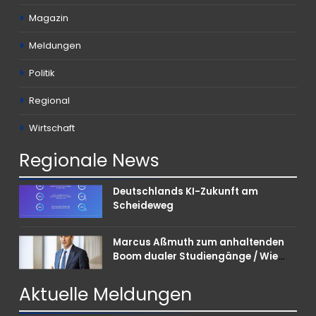
Magazin
Meldungen
Politik
Regional
Wirtschaft
Regionale
News
Deutschlands KI-Zukunft am
Scheideweg
Marcus Aßmuth zum anhaltenden
Boom dualer Studiengänge / Wie
Unternehmen bei Nachwuchskräften
punkten können
Aktuelle
Meldungen