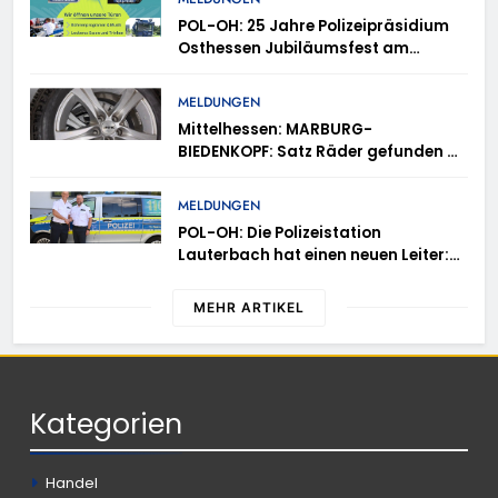
POL-OH: 25 Jahre Polizeipräsidium
Osthessen Jubiläumsfest am
Samstag, 15. August (11-18 Uhr)-
Bürgerinnen und Bürger erhalten
MELDUNGEN
spannende Einblicke in die
Mittelhessen: MARBURG-
Polizeiarbeit
BIEDENKOPF: Satz Räder gefunden –
Polizei bittet um Mithilfe
MELDUNGEN
POL-OH: Die Polizeistation
Lauterbach hat einen neuen Leiter:
Amtseinführung von Markus Höfer
MEHR ARTIKEL
Kategorien
Handel