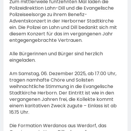
Zum mittlerweile fünfzehnten Mal laden die
Kreis: 74-jähriger Claus-
Peter H. aus Felsberg wird
Polizeidirektion Lahn-Dill und die Evangelische
5. August 2026
vermisst
Polizeiseelsorge zu ihrem Benefiz-
Adventskonzert in der Herborner Stadtkirche
ein. Die Polizei an Lahn und Dill bedankt sich mit
diesem Konzert für das im vergangenen Jahr
entgegengebrachte Vertrauen.
Alle Bürgerinnen und Bürger sind herzlich
eingeladen.
Am Samstag, 06. Dezember 2025, ab 17.00 Uhr,
tragen namhafte Chöre und Solisten
weihnachtliche Stimmung in die Evangelische
Stadtkirche Herborn. Der Eintritt ist wie in den
vergangenen Jahren frei, die Kollekte kommt
einem karitativen Zweck zugute – Einlass ist ab
16.15 Uhr.
Die Formation Werdanos aus Werdorf, das