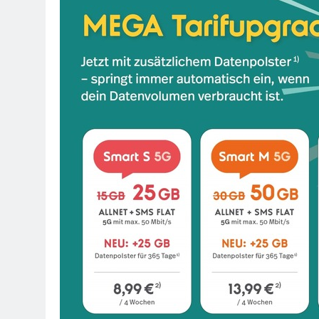
7. August 2026
POL-OH: Fahn
7. August 2026
HZA-F: Frank
Durch
7. August 2026
POL-OH: 25 Jahr
Erhalten Spannen
7. August 2026
Mittelhessen
6. August 2026
POL-OH: Die 
6. August 2026
POL-HR: Folg
6. August 2026