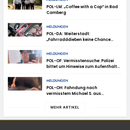
POL-LM: „Coffee with a Cop“ in Bad
Camberg
MELDUNGEN
POL-DA: Weiterstadt:
„Fahrradddieben keine Chance
geben“ – Fahrradcodierung /
Anmeldung erforderlich
MELDUNGEN
POL-OF: Vermisstensuche: Polizei
bittet um Hinweise zum Aufenthalt
von Ricardo Zaragoza Gonzalez
MELDUNGEN
POL-OH: Fahndung nach
vermisstem Michael S. aus
Rotenburg a.d. Fulda
MEHR ARTIKEL