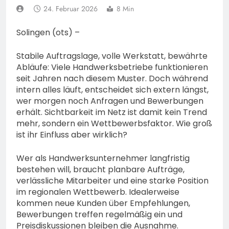
74-jähriger Claus-Peter
24. Februar 2026
8 Min
H. weiterhin vermisst –
6. August 2026
Erneute Veröffentlichung
Solingen (ots) –
eines Fotos
Stabile Auftragslage, volle Werkstatt, bewährte
Abläufe: Viele Handwerksbetriebe funktionieren
seit Jahren nach diesem Muster. Doch während
intern alles läuft, entscheidet sich extern längst,
wer morgen noch Anfragen und Bewerbungen
erhält. Sichtbarkeit im Netz ist damit kein Trend
mehr, sondern ein Wettbewerbsfaktor. Wie groß
ist ihr Einfluss aber wirklich?
Wer als Handwerksunternehmer langfristig
bestehen will, braucht planbare Aufträge,
verlässliche Mitarbeiter und eine starke Position
im regionalen Wettbewerb. Idealerweise
kommen neue Kunden über Empfehlungen,
Bewerbungen treffen regelmäßig ein und
Preisdiskussionen bleiben die Ausnahme.