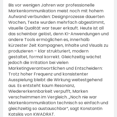
74-jähriger Claus-Peter
Bis vor wenigen Jahren war professionelle
H. weiterhin vermisst –
6. August 2026
Markenkommunikation meist noch mit hohem
Erneute Veröffentlichung
Aufwand verbunden: Designprozesse dauerten
eines Fotos
Wochen, Texte wurden mehrfach abgestimmt,
visuelle Qualität war teuer erkauft. Heute ist all
das scheinbar gelöst, denn KI-Anwendungen und
andere Tools ermöglichen es, innerhalb
kürzester Zeit Kampagnen, Inhalte und Visuals zu
produzieren – klar strukturiert, modern
gestaltet, formal korrekt. Gleichzeitig wächst
jedoch die Irritation bei vielen
Marketingverantwortlichen und Entscheidern:
Trotz hoher Frequenz und konsistenter
Ausspielung bleibt die Wirkung weitestgehend
aus. Es entsteht kaum Resonanz,
Wiedererkennbarkeit verpufft, Marken
verschwimmen im Vergleich. „Noch nie war
Markenkommunikation technisch so einfach und
gleichzeitig so austauschbar“, sagt Konstantin
Katsikis von KWADRAT.