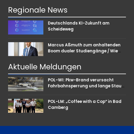
Regionale
News
Deutschlands KI-Zukunft am
Scheideweg
Marcus Aßmuth zum anhaltenden
Boom dualer Studiengänge / Wie
Unternehmen bei Nachwuchskräften
punkten können
Aktuelle
Meldungen
POL-WI: Pkw-Brand verursacht
Fahrbahnsperrung und lange Staus
auf der A 3
POL-LM: „Coffee with a Cop“ in Bad
Camberg