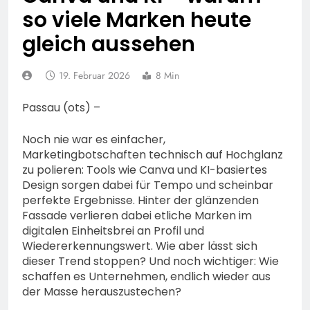
Fahrradcodierung /
POL-OF:
so viele Marken heute
Anmeldung erforderlich
Vermisstensuche: Polizei
gleich aussehen
bittet um Hinweise zum
7. August 2026
Aufenthalt von Ricardo
POL-OH: Fahndung nach
Zaragoza Gonzalez
vermisstem Michael S.
19. Februar 2026
8 Min
aus Rotenburg a.d. Fulda
7. August 2026
HZA-F: Frankfurter
Passau (ots) –
Finanzkontrolle
Schwarzarbeit führt an
7. August 2026
Noch nie war es einfacher,
drei Tagen Kontrollen im
POL-OH: 25 Jahre
Marketingbotschaften technisch auf Hochglanz
Gastro- und
Polizeipräsidium
zu polieren: Tools wie Canva und KI-basiertes
Sicherheitsgewerbe durch
Osthessen Jubiläumsfest
Design sorgen dabei für Tempo und scheinbar
7. August 2026
am Samstag, 15. August
perfekte Ergebnisse. Hinter der glänzenden
Mittelhessen: MARBURG-
(11-18 Uhr)- Bürgerinnen
Fassade verlieren dabei etliche Marken im
BIEDENKOPF: Satz Räder
und Bürger erhalten
digitalen Einheitsbrei an Profil und
gefunden – Polizei bittet
6. August 2026
spannende Einblicke in die
Wiedererkennungswert. Wie aber lässt sich
um Mithilfe
POL-OH: Die Polizeistation
Polizeiarbeit
dieser Trend stoppen? Und noch wichtiger: Wie
Lauterbach hat einen
schaffen es Unternehmen, endlich wieder aus
neuen Leiter:
6. August 2026
der Masse herauszustechen?
Amtseinführung von
POL-HR: Folgemeldung:
Markus Höfer