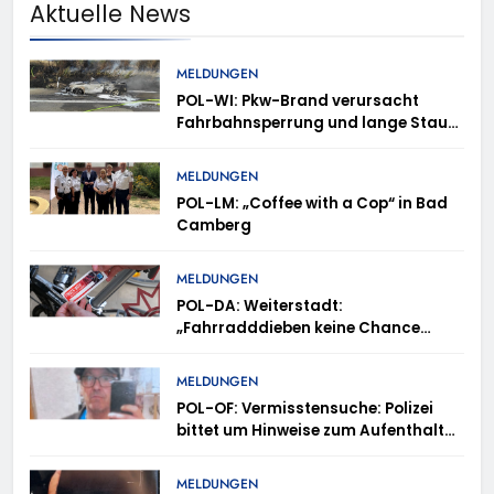
Aktuelle News
MELDUNGEN
POL-WI: Pkw-Brand verursacht
Fahrbahnsperrung und lange Staus
auf der A 3
MELDUNGEN
POL-LM: „Coffee with a Cop“ in Bad
Camberg
MELDUNGEN
POL-DA: Weiterstadt:
„Fahrradddieben keine Chance
geben“ – Fahrradcodierung /
Anmeldung erforderlich
MELDUNGEN
POL-OF: Vermisstensuche: Polizei
bittet um Hinweise zum Aufenthalt
von Ricardo Zaragoza Gonzalez
MELDUNGEN