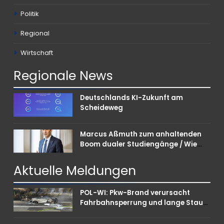
Politik
Regional
Wirtschaft
Regionale
News
Deutschlands KI-Zukunft am
Scheideweg
Marcus Aßmuth zum anhaltenden
Boom dualer Studiengänge / Wie
Unternehmen bei Nachwuchskräften
punkten können
Aktuelle
Meldungen
POL-WI: Pkw-Brand verursacht
Fahrbahnsperrung und lange Staus
auf der A 3