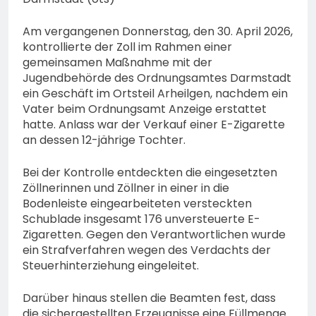
74-jähriger Claus-Peter
H. weiterhin vermisst –
6. August 2026
Am vergangenen Donnerstag, den 30. April 2026,
Erneute Veröffentlichung
kontrollierte der Zoll im Rahmen einer
eines Fotos
gemeinsamen Maßnahme mit der
Jugendbehörde des Ordnungsamtes Darmstadt
ein Geschäft im Ortsteil Arheilgen, nachdem ein
Vater beim Ordnungsamt Anzeige erstattet
hatte. Anlass war der Verkauf einer E-Zigarette
an dessen 12-jährige Tochter.
Bei der Kontrolle entdeckten die eingesetzten
Zöllnerinnen und Zöllner in einer in die
Bodenleiste eingearbeiteten versteckten
Schublade insgesamt 176 unversteuerte E-
Zigaretten. Gegen den Verantwortlichen wurde
ein Strafverfahren wegen des Verdachts der
Steuerhinterziehung eingeleitet.
Darüber hinaus stellen die Beamten fest, dass
die sichergestellten Erzeugnisse eine Füllmenge