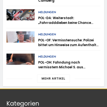
Camberg
MELDUNGEN
POL-DA: Weiterstadt:
„Fahrradddieben keine Chance
geben“ – Fahrradcodierung /
Anmeldung erforderlich
MELDUNGEN
POL-OF: Vermisstensuche: Polizei
bittet um Hinweise zum Aufenthalt
von Ricardo Zaragoza Gonzalez
MELDUNGEN
POL-OH: Fahndung nach
vermisstem Michael S. aus
Rotenburg a.d. Fulda
MEHR ARTIKEL
Kategorien