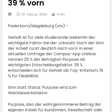
39 % vorn
74-jähriger Claus-Peter
H. weiterhin vermisst –
6. August 2026
Erneute Veröffentlichung
10. Februar 2026
4 Min
eines Fotos
Paderborn/Magdeburg (ots) –
Gehalt ist für viele Studierende weiterhin der
wichtigste Faktor bei der Jobwahl. Doch der Sinn
der Arbeit rückt deutlich nach vorn: In einer
aktuellen Umfrage der Campus-App UniNow
nennen 25 % der Befragten Purpose als
wichtigsten Entscheidungsfaktor. 39 %
entscheiden sich für Gehalt als Top-Kriterium, 16
% für Flexibilität.
Sinn statt Status: Purpose wird zum
Wettbewerbsfaktor
Purpose, also der wahrgenommene Beitrag der
eigenen Arbeit für Kund:innen, Gesellschaft oder