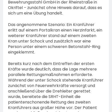
74-jähriger Claus-Peter
Bewehrungsstahl GmbH in der Rheinstraße in
H. weiterhin vermisst –
Okriftel – zunächst ohne Hinweis darauf, dass es
6. August 2026
Erneute Veröffentlichung
sich um eine Übung handelt.
eines Fotos
Das angenommene Szenario: Ein Kranführer
erlitt auf einem Portalkran einen Herzinfarkt, ein
weiterer Kranführer stand auf einem zweiten
Kran unter Schock und zusätzlich war eine
Person unter einem schweren Betonstahl-Ring
eingeklemmt.
Bereits kurz nach dem Eintreffen der ersten
Kräfte wurde deutlich, dass die Lage mehrere
parallele Rettungsmaßnahmen erforderte.
Während der unter Schock stehende Kranführer
zunächst von Feuerwehrkräfte versorgt und
anschließend über die Drehleiter gerettet
wurde, bereitete die SRHT-Einheit die
patientenschonende Rettung des zweiten
Kranführers aus großer Höhe vor. Der Patient