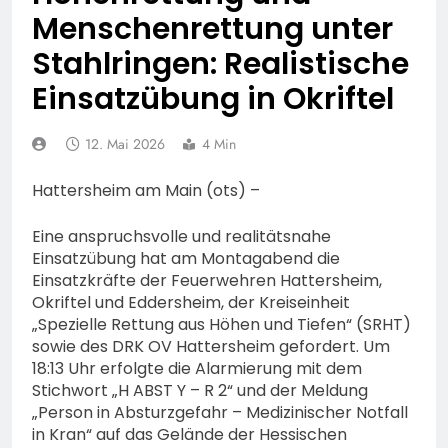
Fahrradcodierung /
POL-OF:
Menschenrettung unter
Anmeldung erforderlich
Vermisstensuche: Polizei
Stahlringen: Realistische
bittet um Hinweise zum
7. August 2026
Aufenthalt von Ricardo
POL-OH: Fahndung nach
Einsatzübung in Okriftel
Zaragoza Gonzalez
vermisstem Michael S.
aus Rotenburg a.d. Fulda
7. August 2026
12. Mai 2026
4 Min
HZA-F: Frankfurter
Finanzkontrolle
Hattersheim am Main (ots) –
Schwarzarbeit führt an
7. August 2026
drei Tagen Kontrollen im
POL-OH: 25 Jahre
Eine anspruchsvolle und realitätsnahe
Gastro- und
Polizeipräsidium
Sicherheitsgewerbe durch
Einsatzübung hat am Montagabend die
Osthessen Jubiläumsfest
7. August 2026
Einsatzkräfte der Feuerwehren Hattersheim,
am Samstag, 15. August
Mittelhessen: MARBURG-
Okriftel und Eddersheim, der Kreiseinheit
(11-18 Uhr)- Bürgerinnen
BIEDENKOPF: Satz Räder
„Spezielle Rettung aus Höhen und Tiefen“ (SRHT)
und Bürger erhalten
gefunden – Polizei bittet
6. August 2026
sowie des DRK OV Hattersheim gefordert. Um
spannende Einblicke in die
um Mithilfe
POL-OH: Die Polizeistation
18:13 Uhr erfolgte die Alarmierung mit dem
Polizeiarbeit
Lauterbach hat einen
Stichwort „H ABST Y – R 2“ und der Meldung
neuen Leiter:
6. August 2026
„Person in Absturzgefahr – Medizinischer Notfall
Amtseinführung von
POL-HR: Folgemeldung:
in Kran“ auf das Gelände der Hessischen
Markus Höfer