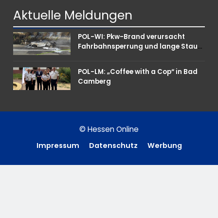
punkten können
Aktuelle
Meldungen
POL-WI: Pkw-Brand verursacht
Fahrbahnsperrung und lange Staus
auf der A 3
POL-LM: „Coffee with a Cop“ in Bad
Camberg
© Hessen Online
Impressum
Datenschutz
Werbung