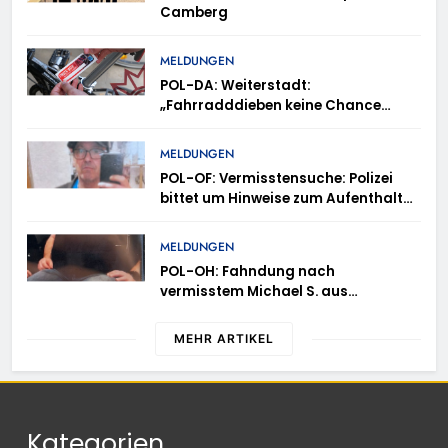
Camberg
MELDUNGEN
POL-DA: Weiterstadt:
„Fahrradddieben keine Chance
geben“ – Fahrradcodierung /
Anmeldung erforderlich
MELDUNGEN
POL-OF: Vermisstensuche: Polizei
bittet um Hinweise zum Aufenthalt
von Ricardo Zaragoza Gonzalez
MELDUNGEN
POL-OH: Fahndung nach
vermisstem Michael S. aus
Rotenburg a.d. Fulda
MEHR ARTIKEL
Kategorien