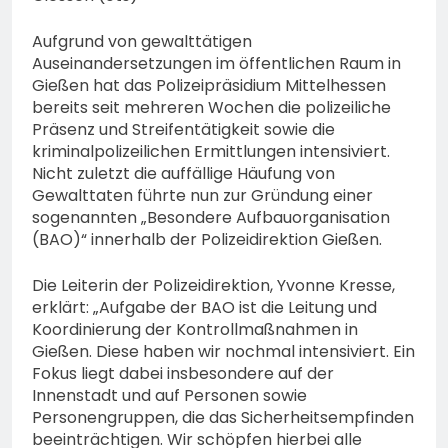
74-jähriger Claus-Peter
H. weiterhin vermisst –
6. August 2026
Aufgrund von gewalttätigen
Erneute Veröffentlichung
Auseinandersetzungen im öffentlichen Raum in
eines Fotos
Gießen hat das Polizeipräsidium Mittelhessen
bereits seit mehreren Wochen die polizeiliche
Präsenz und Streifentätigkeit sowie die
kriminalpolizeilichen Ermittlungen intensiviert.
Nicht zuletzt die auffällige Häufung von
Gewalttaten führte nun zur Gründung einer
sogenannten „Besondere Aufbauorganisation
(BAO)“ innerhalb der Polizeidirektion Gießen.
Die Leiterin der Polizeidirektion, Yvonne Kresse,
erklärt: „Aufgabe der BAO ist die Leitung und
Koordinierung der Kontrollmaßnahmen in
Gießen. Diese haben wir nochmal intensiviert. Ein
Fokus liegt dabei insbesondere auf der
Innenstadt und auf Personen sowie
Personengruppen, die das Sicherheitsempfinden
beeinträchtigen. Wir schöpfen hierbei alle