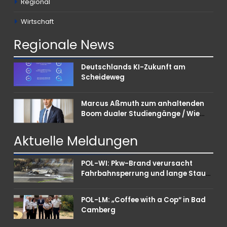
Regional
Wirtschaft
Regionale
News
Deutschlands KI-Zukunft am
Scheideweg
Marcus Aßmuth zum anhaltenden
Boom dualer Studiengänge / Wie
Unternehmen bei Nachwuchskräften
punkten können
Aktuelle
Meldungen
POL-WI: Pkw-Brand verursacht
Fahrbahnsperrung und lange Staus
auf der A 3
POL-LM: „Coffee with a Cop“ in Bad
Camberg