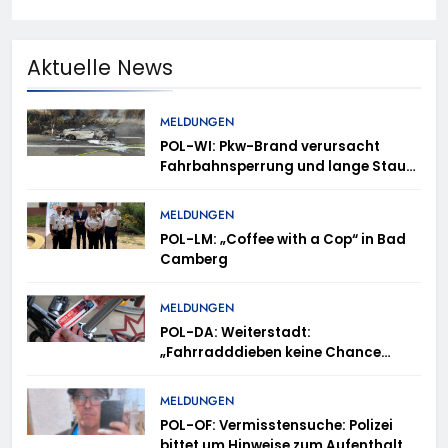
Aktuelle News
MELDUNGEN
POL-WI: Pkw-Brand verursacht
Fahrbahnsperrung und lange Staus
auf der A 3
MELDUNGEN
POL-LM: „Coffee with a Cop“ in Bad
Camberg
MELDUNGEN
POL-DA: Weiterstadt:
„Fahrradddieben keine Chance
geben“ – Fahrradcodierung /
Anmeldung erforderlich
MELDUNGEN
POL-OF: Vermisstensuche: Polizei
bittet um Hinweise zum Aufenthalt