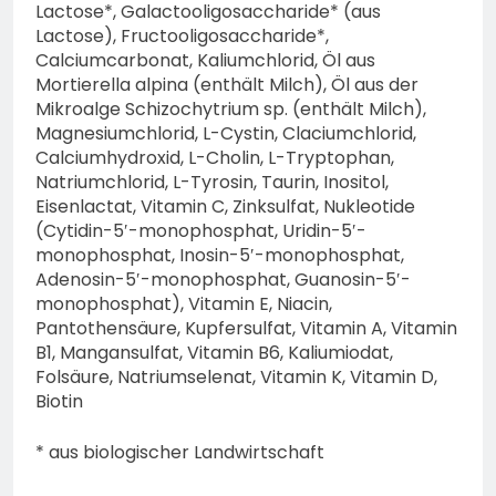
Lactose*, Galactooligosaccharide* (aus
Lactose), Fructooligosaccharide*,
Calciumcarbonat, Kaliumchlorid, Öl aus
Mortierella alpina (enthält Milch), Öl aus der
Mikroalge Schizochytrium sp. (enthält Milch),
Magnesiumchlorid, L-Cystin, Claciumchlorid,
Calciumhydroxid, L-Cholin, L-Tryptophan,
Natriumchlorid, L-Tyrosin, Taurin, Inositol,
Eisenlactat, Vitamin C, Zinksulfat, Nukleotide
(Cytidin-5′-monophosphat, Uridin-5′-
monophosphat, Inosin-5′-monophosphat,
Adenosin-5′-monophosphat, Guanosin-5′-
monophosphat), Vitamin E, Niacin,
Pantothensäure, Kupfersulfat, Vitamin A, Vitamin
B1, Mangansulfat, Vitamin B6, Kaliumiodat,
Folsäure, Natriumselenat, Vitamin K, Vitamin D,
Biotin
* aus biologischer Landwirtschaft