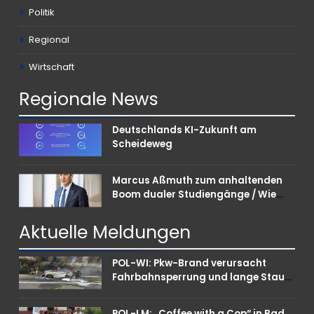
Politik
Regional
Wirtschaft
Regionale
News
Deutschlands KI-Zukunft am
Scheideweg
Marcus Aßmuth zum anhaltenden
Boom dualer Studiengänge / Wie
Unternehmen bei Nachwuchskräften
punkten können
Aktuelle
Meldungen
POL-WI: Pkw-Brand verursacht
Fahrbahnsperrung und lange Staus
auf der A 3
POL-LM: „Coffee with a Cop“ in Bad