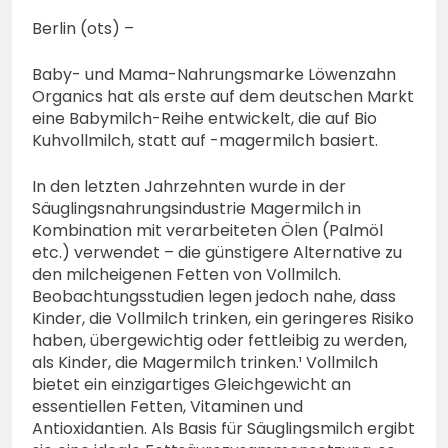
74-jähriger Claus-Peter
H. weiterhin vermisst –
Berlin (ots) –
6. August 2026
Erneute Veröffentlichung
eines Fotos
Baby- und Mama-Nahrungsmarke Löwenzahn
Organics hat als erste auf dem deutschen Markt
eine Babymilch-Reihe entwickelt, die auf Bio
Kuhvollmilch, statt auf -magermilch basiert.
In den letzten Jahrzehnten wurde in der
Säuglingsnahrungsindustrie Magermilch in
Kombination mit verarbeiteten Ölen (Palmöl
etc.) verwendet – die günstigere Alternative zu
den milcheigenen Fetten von Vollmilch.
Beobachtungsstudien legen jedoch nahe, dass
Kinder, die Vollmilch trinken, ein geringeres Risiko
haben, übergewichtig oder fettleibig zu werden,
als Kinder, die Magermilch trinken.¹ Vollmilch
bietet ein einzigartiges Gleichgewicht an
essentiellen Fetten, Vitaminen und
Antioxidantien. Als Basis für Säuglingsmilch ergibt