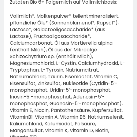
Zutaten Bio 6+ Folgemilch auf Vollmilchbasis:
Vollmilch*, Molkenpulver* teilentmineralisiert,
pflanzliche Öle* (Sonnenblumenöl*, Rapsöl*),
Lactose*, Galactooligosaccharide* (aus
Lactose), Fructooligosaccharide*,
Calciumcarbonat, Öl aus Mortierella alpina
(enthält Milch), Öl aus der Mikroalge
Schizochytrium sp. (enthält Milch),
Magnesiumchlorid, L-Cystin, Calciumhydroxid, L-
Tryptophan, L-Tyrosin, Natriumcitrat,
Natriumchlorid, Taurin, Eisenlactat, Vitamin C,
Eisensulfat, Zinksulfat, Nukleotide (Cytidin-5′-
monophosphat, Uridin-5′-monophosphat,
Inosin-5′-monophosphat, Adenosin-5′-
monophosphat, Guanosin-5′-monophosphat),
Vitamin E, Niacin, Pantothensäure, Kupfersulfat,
VitaminB1, Vitamin A, Vitamin B6, Natriumselenit,
Kaliumchlorid, Kaliumiodat, Folsäure,
Mangansulfat, Vitamin K, Vitamin D, Biotin,