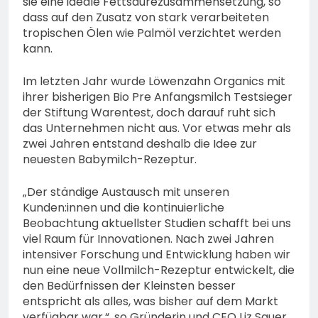
sie eine ideale Fettsäurezusammensetzung, so
dass auf den Zusatz von stark verarbeiteten
tropischen Ölen wie Palmöl verzichtet werden
kann.
Im letzten Jahr wurde Löwenzahn Organics mit
ihrer bisherigen Bio Pre Anfangsmilch Testsieger
der Stiftung Warentest, doch darauf ruht sich
das Unternehmen nicht aus. Vor etwas mehr als
zwei Jahren entstand deshalb die Idee zur
neuesten Babymilch-Rezeptur.
„Der ständige Austausch mit unseren
Kunden:innen und die kontinuierliche
Beobachtung aktuellster Studien schafft bei uns
viel Raum für Innovationen. Nach zwei Jahren
intensiver Forschung und Entwicklung haben wir
nun eine neue Vollmilch-Rezeptur entwickelt, die
den Bedürfnissen der Kleinsten besser
entspricht als alles, was bisher auf dem Markt
verfügbar war.“, so Gründerin und CEO Liz Sauer