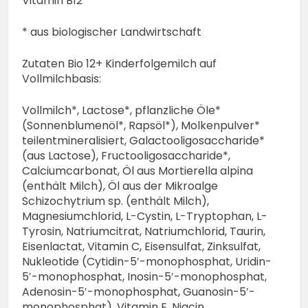
Vitamin B12
* aus biologischer Landwirtschaft
Zutaten Bio 12+ Kinderfolgemilch auf
Vollmilchbasis:
Vollmilch*, Lactose*, pflanzliche Öle*
(Sonnenblumenöl*, Rapsöl*), Molkenpulver*
teilentmineralisiert, Galactooligosaccharide*
(aus Lactose), Fructooligosaccharide*,
Calciumcarbonat, Öl aus Mortierella alpina
(enthält Milch), Öl aus der Mikroalge
Schizochytrium sp. (enthält Milch),
Magnesiumchlorid, L-Cystin, L-Tryptophan, L-
Tyrosin, Natriumcitrat, Natriumchlorid, Taurin,
Eisenlactat, Vitamin C, Eisensulfat, Zinksulfat,
Nukleotide (Cytidin-5′-monophosphat, Uridin-
5′-monophosphat, Inosin-5′-monophosphat,
Adenosin-5′-monophosphat, Guanosin-5′-
monophosphat), Vitamin E, Niacin,