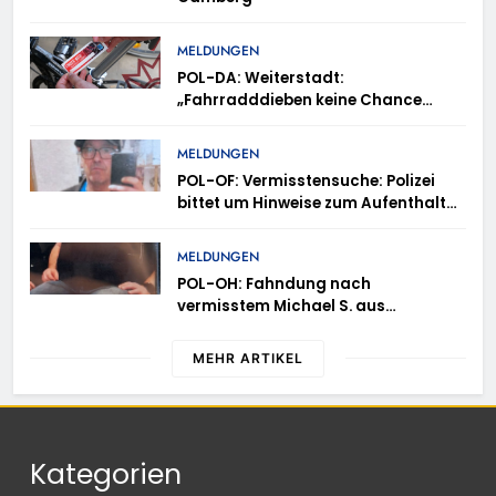
MELDUNGEN
POL-DA: Weiterstadt:
„Fahrradddieben keine Chance
geben“ – Fahrradcodierung /
Anmeldung erforderlich
MELDUNGEN
POL-OF: Vermisstensuche: Polizei
bittet um Hinweise zum Aufenthalt
von Ricardo Zaragoza Gonzalez
MELDUNGEN
POL-OH: Fahndung nach
vermisstem Michael S. aus
Rotenburg a.d. Fulda
MEHR ARTIKEL
Kategorien