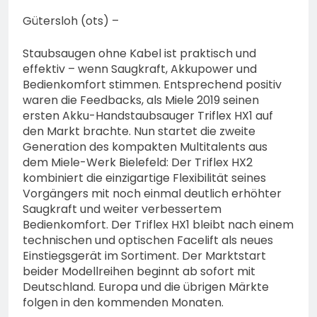
74-jähriger Claus-Peter
H. weiterhin vermisst –
Gütersloh (ots) –
6. August 2026
Erneute Veröffentlichung
eines Fotos
Staubsaugen ohne Kabel ist praktisch und
effektiv – wenn Saugkraft, Akkupower und
Bedienkomfort stimmen. Entsprechend positiv
waren die Feedbacks, als Miele 2019 seinen
ersten Akku-Handstaubsauger Triflex HX1 auf
den Markt brachte. Nun startet die zweite
Generation des kompakten Multitalents aus
dem Miele-Werk Bielefeld: Der Triflex HX2
kombiniert die einzigartige Flexibilität seines
Vorgängers mit noch einmal deutlich erhöhter
Saugkraft und weiter verbessertem
Bedienkomfort. Der Triflex HX1 bleibt nach einem
technischen und optischen Facelift als neues
Einstiegsgerät im Sortiment. Der Marktstart
beider Modellreihen beginnt ab sofort mit
Deutschland. Europa und die übrigen Märkte
folgen in den kommenden Monaten.