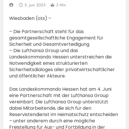
Lauterbach hat einen
5. Juni 2025
3 Min
neuen Leiter:
6. August 2026
Amtseinführung von
Wiesbaden (ots) –
Markus Höfer
– Die Partnerschaft steht für das
gesamtgesellschaftliche Engagement für
Sicherheit und Gesamtverteidigung.
– Die Lufthansa Group und das
Landeskommando Hessen unterstreichen die
Notwendigkeit eines strukturierten
Sicherheitsdialoges aller privatwirtschaftlicher
und öffentlicher Akteure.
Das Landeskommando Hessen hat am 4. Juni
eine Partnerschaft mit der Lufthansa Group
vereinbart. Die Lufthansa Group unterstützt
dabei Mitarbeitende, die sich für den
Reservistendienst im Heimatschutz entscheiden
– unter anderem durch eine mögliche
Freistellung für Aus- und Fortbildung in der