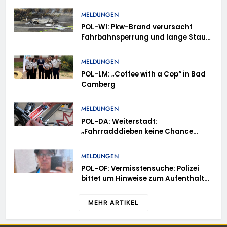
MELDUNGEN
POL-WI: Pkw-Brand verursacht
Fahrbahnsperrung und lange Staus
auf der A 3
MELDUNGEN
POL-LM: „Coffee with a Cop“ in Bad
Camberg
MELDUNGEN
POL-DA: Weiterstadt:
„Fahrradddieben keine Chance
geben“ – Fahrradcodierung /
Anmeldung erforderlich
MELDUNGEN
POL-OF: Vermisstensuche: Polizei
bittet um Hinweise zum Aufenthalt
von Ricardo Zaragoza Gonzalez
MEHR ARTIKEL