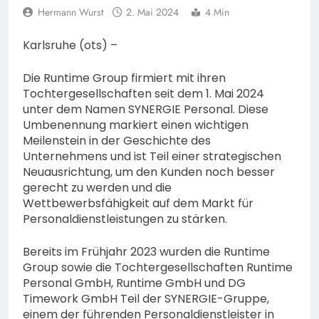
74-jähriger Claus-Peter
Hermann Wurst
2. Mai 2024
4 Min
H. weiterhin vermisst –
6. August 2026
Erneute Veröffentlichung
Karlsruhe (ots) –
eines Fotos
Die Runtime Group firmiert mit ihren
Tochtergesellschaften seit dem 1. Mai 2024
unter dem Namen SYNERGIE Personal. Diese
Umbenennung markiert einen wichtigen
Meilenstein in der Geschichte des
Unternehmens und ist Teil einer strategischen
Neuausrichtung, um den Kunden noch besser
gerecht zu werden und die
Wettbewerbsfähigkeit auf dem Markt für
Personaldienstleistungen zu stärken.
Bereits im Frühjahr 2023 wurden die Runtime
Group sowie die Tochtergesellschaften Runtime
Personal GmbH, Runtime GmbH und DG
Timework GmbH Teil der SYNERGIE-Gruppe,
einem der führenden Personaldienstleister in