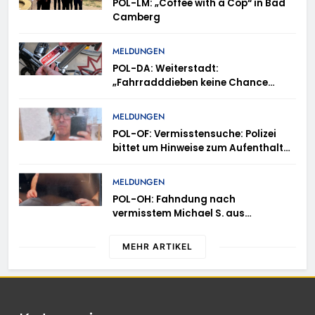
POL-LM: „Coffee with a Cop“ in Bad
Camberg
MELDUNGEN
POL-DA: Weiterstadt:
„Fahrradddieben keine Chance
geben“ – Fahrradcodierung /
Anmeldung erforderlich
MELDUNGEN
POL-OF: Vermisstensuche: Polizei
bittet um Hinweise zum Aufenthalt
von Ricardo Zaragoza Gonzalez
MELDUNGEN
POL-OH: Fahndung nach
vermisstem Michael S. aus
Rotenburg a.d. Fulda
MEHR ARTIKEL