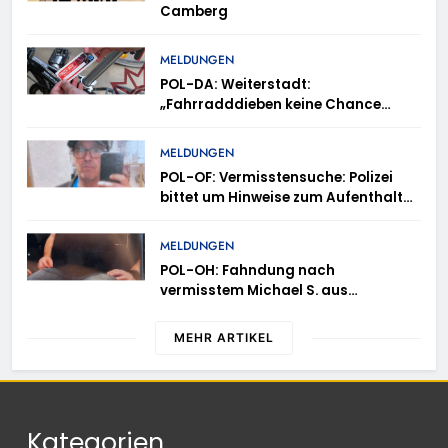
Camberg
MELDUNGEN
POL-DA: Weiterstadt:
„Fahrradddieben keine Chance
geben“ – Fahrradcodierung /
Anmeldung erforderlich
MELDUNGEN
POL-OF: Vermisstensuche: Polizei
bittet um Hinweise zum Aufenthalt
von Ricardo Zaragoza Gonzalez
MELDUNGEN
POL-OH: Fahndung nach
vermisstem Michael S. aus
Rotenburg a.d. Fulda
MEHR ARTIKEL
Kategorien