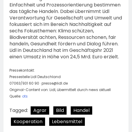
Einfachheit und Prozessorientierung bestimmen
das tägliche Handeln. Dabei übernimmt Lidl
Verantwortung für Gesellschaft und Umwelt und
fokussiert sich im Bereich Nachhaltigkeit auf
sechs Fokusthemen: Klima schützen,
Biodiversität achten, Ressourcen schonen, fair
handeln, Gesundheit fördern und Dialog führen.
Lidl in Deutschland hat im Geschäftsjahr 2021
einen Umsatz in Höhe von 24,5 Mrd. Euro erzielt.
Pressekontakt:
Pressestelle Lidl Deutschland
07063/931 60 90 ·
presse@lidl.de
Original-Content von: Lidl, übermittelt durch news aktuell
Quelle:
ots
Tagged:
Agrar
Bild
Handel
Kooperation
Lebensmittel