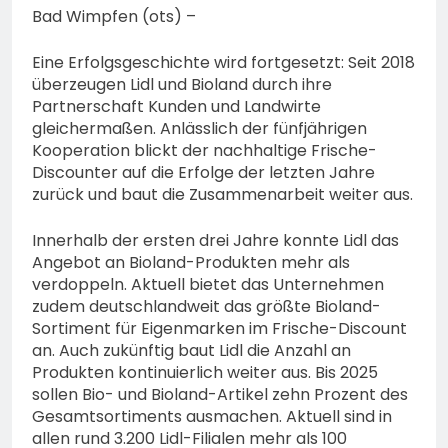
74-jähriger Claus-Peter
Bad Wimpfen (ots) –
H. weiterhin vermisst –
6. August 2026
Erneute Veröffentlichung
Eine Erfolgsgeschichte wird fortgesetzt: Seit 2018
eines Fotos
überzeugen Lidl und Bioland durch ihre
Partnerschaft Kunden und Landwirte
gleichermaßen. Anlässlich der fünfjährigen
Kooperation blickt der nachhaltige Frische-
Discounter auf die Erfolge der letzten Jahre
zurück und baut die Zusammenarbeit weiter aus.
Innerhalb der ersten drei Jahre konnte Lidl das
Angebot an Bioland-Produkten mehr als
verdoppeln. Aktuell bietet das Unternehmen
zudem deutschlandweit das größte Bioland-
Sortiment für Eigenmarken im Frische-Discount
an. Auch zukünftig baut Lidl die Anzahl an
Produkten kontinuierlich weiter aus. Bis 2025
sollen Bio- und Bioland-Artikel zehn Prozent des
Gesamtsortiments ausmachen. Aktuell sind in
allen rund 3.200 Lidl-Filialen mehr als 100