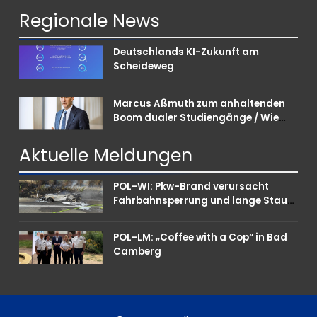
Regionale
News
Deutschlands KI-Zukunft am
Scheideweg
Marcus Aßmuth zum anhaltenden
Boom dualer Studiengänge / Wie
Unternehmen bei Nachwuchskräften
punkten können
Aktuelle
Meldungen
POL-WI: Pkw-Brand verursacht
Fahrbahnsperrung und lange Staus
auf der A 3
POL-LM: „Coffee with a Cop“ in Bad
Camberg