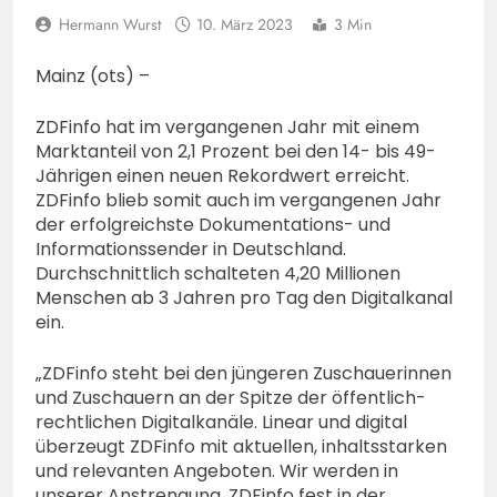
74-jähriger Claus-Peter
Hermann Wurst
10. März 2023
3 Min
H. weiterhin vermisst –
6. August 2026
Erneute Veröffentlichung
Mainz (ots) –
eines Fotos
ZDFinfo hat im vergangenen Jahr mit einem
Marktanteil von 2,1 Prozent bei den 14- bis 49-
Jährigen einen neuen Rekordwert erreicht.
ZDFinfo blieb somit auch im vergangenen Jahr
der erfolgreichste Dokumentations- und
Informationssender in Deutschland.
Durchschnittlich schalteten 4,20 Millionen
Menschen ab 3 Jahren pro Tag den Digitalkanal
ein.
„ZDFinfo steht bei den jüngeren Zuschauerinnen
und Zuschauern an der Spitze der öffentlich-
rechtlichen Digitalkanäle. Linear und digital
überzeugt ZDFinfo mit aktuellen, inhaltsstarken
und relevanten Angeboten. Wir werden in
unserer Anstrengung, ZDFinfo fest in der