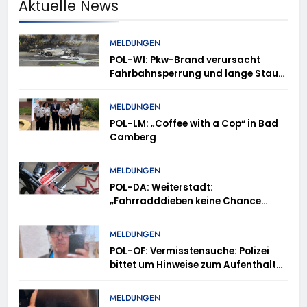
Aktuelle News
MELDUNGEN
POL-WI: Pkw-Brand verursacht
Fahrbahnsperrung und lange Staus
auf der A 3
MELDUNGEN
POL-LM: „Coffee with a Cop“ in Bad
Camberg
MELDUNGEN
POL-DA: Weiterstadt:
„Fahrradddieben keine Chance
geben“ – Fahrradcodierung /
Anmeldung erforderlich
MELDUNGEN
POL-OF: Vermisstensuche: Polizei
bittet um Hinweise zum Aufenthalt
von Ricardo Zaragoza Gonzalez
MELDUNGEN