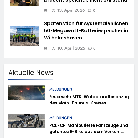
13. April 2026
0
Spatenstich für systemdienlichen
50-Megawatt-Batteriespeicher in
Wilhelmshaven
10. April 2026
0
Aktuelle News
MELDUNGEN
Feuerwehr MTK: Waldbrandlöschzug
des Main-Taunus-Kreises
unterstützt bei Waldbrand im
Rheingau-Taunus-Kreis – Rund 45
MELDUNGEN
Einsatzkräfte sicherten in
POL-OF: Manipulierte Fahrzeuge und
schwierigem Gelände die Flanken
getuntes E-Bike aus dem Verkehr
des Brandgebietes
gezogen – TRuP-Spezialisten decken