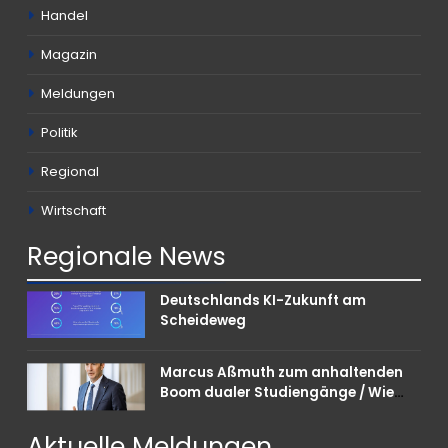
Handel
Magazin
Meldungen
Politik
Regional
Wirtschaft
Regionale
News
Deutschlands KI-Zukunft am
Scheideweg
Marcus Aßmuth zum anhaltenden
Boom dualer Studiengänge / Wie
Unternehmen bei Nachwuchskräften
punkten können
Aktuelle
Meldungen