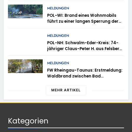
gleich mehrere Verstöße auf
MELDUNGEN
POL-WI: Brand eines Wohnmobils
führt zu einer langen Sperrung der
A3 bei Niedernhausen
MELDUNGEN
POL-NH: Schwalm-Eder-Kreis: 74-
jähriger Claus-Peter H. aus Felsberg
wird vermisst
MELDUNGEN
FW Rheingau-Taunus: Erstmeldung:
Waldbrand zwischen Bad
Schwalbach-Hettenhain und
Taunusstein-Seitzenhahn – rund 150
MEHR ARTIKEL
Einsatzkräfte im Einsatz
Kategorien