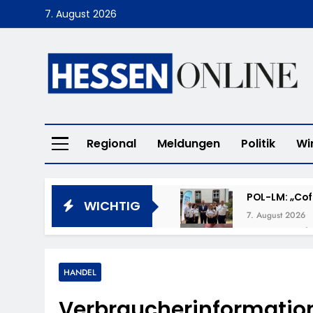
Skip
7. August 2026
to
content
Hessen Online
Regional
Meldungen
Politik
Wi
POL-LM: „Cof
WICHTIG
7. August 2026
POL-DA: Weit
7. August 2026
POL-OF: Verm
HANDEL
7. August 2026
Verbraucherinformation 
POL-OH: Fahn