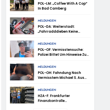
POL-LM: „Coffee With A Cop“
trollen Im Gastro- Und Sicherheitsgewerbe
In Bad Camberg
MELDUNGEN
ugust (11-18 Uhr)- Bürgerinnen Und Bürger
POL-DA: Weiterstadt:
„Fahrradddieben Keine
Chance Geben“ –
Fahrradcodierung /
m Mithilfe
MELDUNGEN
Anmeldung Erforderlich
POL-OF: Vermisstensuche:
Polizei Bittet Um Hinweise Zum
ung Von Markus Höfer
Aufenthalt Von Ricardo
Zaragoza Gonzalez
MELDUNGEN
eute Veröffentlichung Eines Fotos
POL-OH: Fahndung Nach
Vermisstem Michael S. Aus
 Waldbrand Im Rheingau-Taunus-Kreis – Rund
Rotenburg A.d. Fulda
tes
MELDUNGEN
HZA-F: Frankfurter
Finanzkontrolle
Schwarzarbeit Führt An Drei