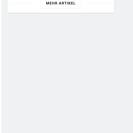
Tagen Kontrollen Im Gastro-
MEHR ARTIKEL
Und Sicherheitsgewerbe
Durch