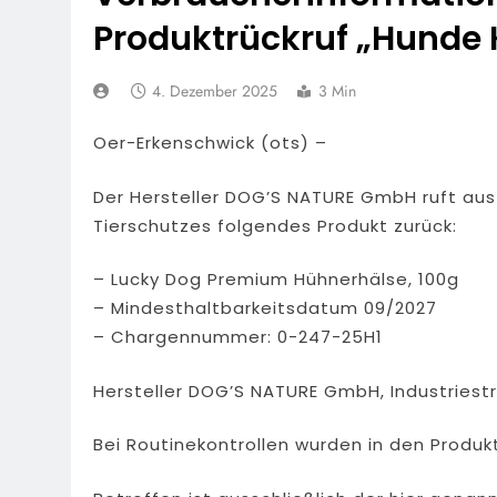
7. August 2026
Produktrückruf „Hunde 
HZA-F: Frank
Durch
4. Dezember 2025
3 Min
7. August 2026
POL-OH: 25 Jahr
Erhalten Spannen
Oer-Erkenschwick (ots) –
7. August 2026
Mittelhessen
Der Hersteller DOG’S NATURE GmbH ruft au
6. August 2026
Tierschutzes folgendes Produkt zurück:
POL-OH: Die 
6. August 2026
– Lucky Dog Premium Hühnerhälse, 100g
POL-HR: Folg
– Mindesthaltbarkeitsdatum 09/2027
6. August 2026
– Chargennummer: 0-247-25H1
Feuerwehr MTK: 
45 Einsatzkräfte
Hersteller DOG’S NATURE GmbH, Industriest
6. August 2026
Bei Routinekontrollen wurden in den Produ