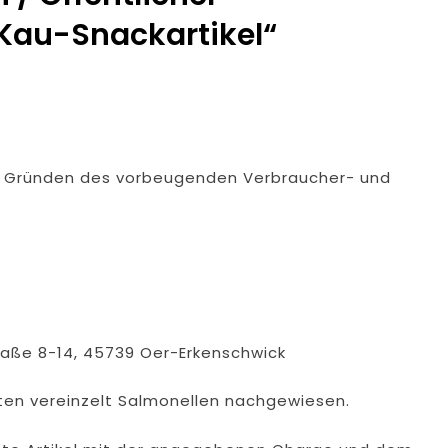
Kau-Snackartikel“
furter Finanzkontrolle Schwarzarbeit Führt An Drei Tagen Kon
e Polizeipräsidium Osthessen Jubiläumsfest Am Samstag, 15. A
de Einblicke In Die Polizeiarbeit
: MARBURG-BIEDENKOPF: Satz Räder Gefunden – Polizei Bittet U
s Gründen des vorbeugenden Verbraucher- und
Polizeistation Lauterbach Hat Einen Neuen Leiter: Amtseinführ
emeldung: 74-Jähriger Claus-Peter H. Weiterhin Vermisst – Ern
Waldbrandlöschzug Des Main-Taunus-Kreises Unterstützt Bei
 Sicherten In Schwierigem Gelände Die Flanken Des Brandgebie
raße 8-14, 45739 Oer-Erkenschwick
kten vereinzelt Salmonellen nachgewiesen.