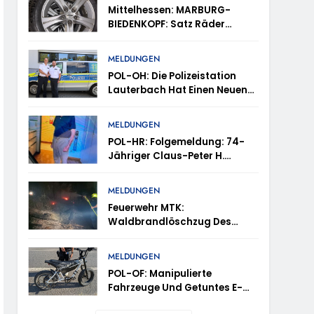
tes
Mittelhessen: MARBURG-
BIEDENKOPF: Satz Räder
en – TRuP-Spezialisten Decken Gleich Mehrere
Gefunden – Polizei Bittet Um
Mithilfe
MELDUNGEN
POL-OH: Die Polizeistation
 Niedernhausen
Lauterbach Hat Einen Neuen
Leiter: Amtseinführung Von
Markus Höfer
d Vermisst
MELDUNGEN
POL-HR: Folgemeldung: 74-
Jähriger Claus-Peter H.
ttenhain Und Taunusstein-Seitzenhahn –
Weiterhin Vermisst – Erneute
Veröffentlichung Eines Fotos
MELDUNGEN
Feuerwehr MTK:
Waldbrandlöschzug Des
Main-Taunus-Kreises
inweise Erbeten Und Wer Hat Den Fahrraddieb
Unterstützt Bei Waldbrand Im
MELDUNGEN
Rheingau-Taunus-Kreis –
POL-OF: Manipulierte
Rund 45 Einsatzkräfte
Fahrzeuge Und Getuntes E-
Sicherten In Schwierigem
Bike Aus Dem Verkehr
Gelände Die Flanken Des