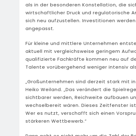
als in der besonderen Konstellation, die sich
wirtschaftlicher Druck und regulatorische
sich neu aufzustellen. Investitionen werden 
angepasst.
Für kleine und mittlere Unternehmen entsteh
aktuell mit vergleichsweise geringem Aufw
qualifizierte Fachkräfte kommen neu auf d
Talente vorübergehend weniger intensiv al
„Großunternehmen sind derzeit stark mit i
Heiko Weiland. „Das verändert die Spielreg
sichtbarer werden, Reichweite aufbauen u
wechselbereit wären. Dieses Zeitfenster ist
Wer es nutzt, verschafft sich einen Vorspru
stärkeren Wettbewerb.“
Dann geht es nicht mehr um die Zahl der B