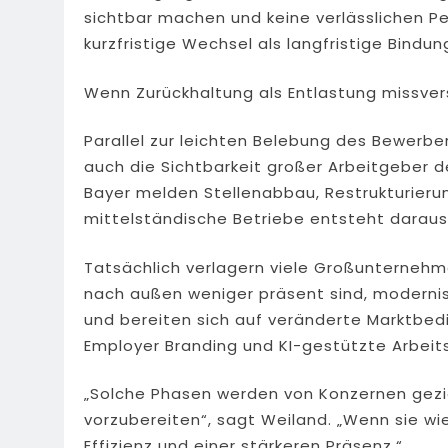
sichtbar machen und keine verlässlichen P
kurzfristige Wechsel als langfristige Bindun
Wenn Zurückhaltung als Entlastung missve
Parallel zur leichten Belebung des Bewerb
auch die Sichtbarkeit großer Arbeitgeber 
Bayer melden Stellenabbau, Restrukturieru
mittelständische Betriebe entsteht daraus
Tatsächlich verlagern viele Großunternehme
nach außen weniger präsent sind, modernisie
und bereiten sich auf veränderte Marktbedi
Employer Branding und KI-gestützte Arbeits
„Solche Phasen werden von Konzernen gezie
vorzubereiten“, sagt Weiland. „Wenn sie wi
Effizienz und einer stärkeren Präsenz.“