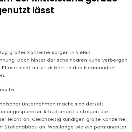
 Sicherten In Schwierigem Gelände Die Flanken Des Brandgebie
enutzt lässt
ulierte Fahrzeuge Und Getuntes E-Bike Aus Dem Verkehr Gezog
d Eines Wohnmobils Führt Zu Einer Langen Sperrung Der A3 Bei
alm-Eder-Kreis: 74-Jähriger Claus-Peter H. Aus Felsberg Wir
ug großer Konzerne sorgen in vielen
nnung. Doch hinter der scheinbaren Ruhe verbergen
aunus: Erstmeldung: Waldbrand Zwischen Bad Schwalbach-He
 Phase nicht nutzt, riskiert, in den kommenden
tzkräfte Im Einsatz
en.
tungswechsel Bei Der Polizeidirektion Rheingau-Taunus
rseite
enkt Und Bestohlen: Zeugen Gesucht!; Mercedes Angedotzt: H
tändischer Unternehmen macht sich derzeit
aten angespannter Arbeitsmärkte steigen die
er leicht an. Gleichzeitig kündigen große Konzerne
er Stellenabbau an. Was lange wie ein permanenter