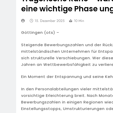
45 Einsatzkräfte
eine wichtige Phase ung
6. August 2026
POL-OF: Manip
Verstöße Auf
15. Dezember 2025
10 Min
6. August 2026
POL-WI: Bran
Göttingen (ots) –
5. August 2026
POL-NH: Schw
Steigende Bewerbungszahlen und der Rückz
5. August 2026
mittelständischen Unternehmen für Entspa
FW Rheingau-T
sich strukturelle Verschiebungen. Wer diese
Rund 150 Einsa
Jahren an Wettbewerbsfähigkeit zu verlier
5. August 2026
POL-RTK: Lei
Ein Moment der Entspannung und seine Keh
5. August 2026
POL-OF: Abgel
In den Personalabteilungen vieler mittels
Gesehen?
vorsichtige Erleichterung breit. Nach Mon
5. August 2026
Bewerbungszahlen in einigen Regionen wied
Einstellungsstopps, Umstrukturierungen od