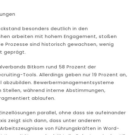
lungen
Rückstand besonders deutlich in den
lichen arbeiten mit hohem Engagement, stoßen
le Prozesse sind historisch gewachsen, wenig
it geprägt.
alverbands Bitkom rund 58 Prozent der
ruiting-Tools. Allerdings geben nur 19 Prozent an,
tal abzubilden. Bewerbermanagementsysteme
n Stellen, während interne Abstimmungen,
ragmentiert ablaufen.
Einzellösungen parallel, ohne dass sie aufeinander
axis zeigt sich dann, dass unter anderem
Arbeitszeugnisse von Führungskräften in Word-