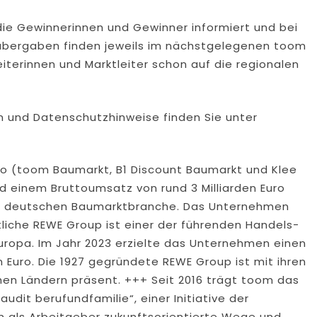
ie Gewinnerinnen und Gewinner informiert und bei
nnübergaben finden jeweils im nächstgelegenen toom
eiterinnen und Marktleiter schon auf die regionalen
 und Datenschutzhinweise finden Sie unter
lio (toom Baumarkt, B1 Discount Baumarkt und Klee
d einem Bruttoumsatz von rund 3 Milliarden Euro
er deutschen Baumarktbranche. Das Unternehmen
liche REWE Group ist einer der führenden Handels-
uropa. Im Jahr 2023 erzielte das Unternehmen einen
Euro. Die 1927 gegründete REWE Group ist mit ihren
hen Ländern präsent. +++ Seit 2016 trägt toom das
audit berufundfamilie“, einer Initiative der
 als Arbeitgeber zukunftsorientierte Wege und