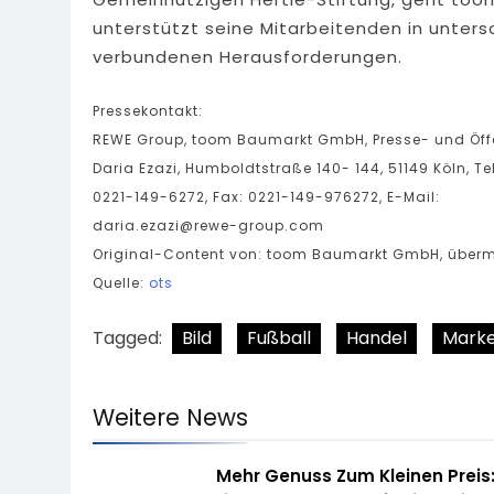
unterstützt seine Mitarbeitenden in unter
verbundenen Herausforderungen.
Pressekontakt:
REWE Group, toom Baumarkt GmbH, Presse- und Öffen
Daria Ezazi, Humboldtstraße 140- 144, 51149 Köln, Tel
0221-149-6272, Fax: 0221-149-976272, E-Mail:
daria.ezazi@rewe-group.com
Original-Content von: toom Baumarkt GmbH, übermi
Quelle:
ots
Tagged:
Bild
Fußball
Handel
Marke
Weitere News
Mehr Genuss Zum Kleinen Preis