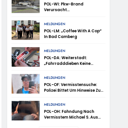
POL-WI: Pkw-Brand
Verursacht
Fahrbahnsperrung Und Lange
Staus Auf Der A 3
trollen Im Gastro- Und Sicherheitsgewerbe
MELDUNGEN
POL-LM: „Coffee With A Cop“
In Bad Camberg
ugust (11-18 Uhr)- Bürgerinnen Und Bürger
MELDUNGEN
POL-DA: Weiterstadt:
„Fahrradddieben Keine
m Mithilfe
Chance Geben“ –
Fahrradcodierung /
MELDUNGEN
ung Von Markus Höfer
Anmeldung Erforderlich
POL-OF: Vermisstensuche:
Polizei Bittet Um Hinweise Zum
eute Veröffentlichung Eines Fotos
Aufenthalt Von Ricardo
Zaragoza Gonzalez
MELDUNGEN
POL-OH: Fahndung Nach
Vermisstem Michael S. Aus
Rotenburg A.d. Fulda