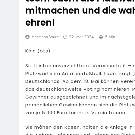
7. August 2026
mitmachen und die wah
POL-OH: Fahn
7. August 2026
ehren!
HZA-F: Frank
Durch
Hermann Wurst
22. Mai 2024
5 Min
7. August 2026
POL-OH: 25 Jahr
Köln (ots) –
Erhalten Spannen
7. August 2026
Sie leisten unverzichtbare Vereinsarbeit –
Mittelhessen
Platzwarte im Amateurfußball. toom sagt „
6. August 2026
Deutschlands. Ab dem 18. Mai können Verein
POL-OH: Die 
das deutschlandweite Voting nominieren. P
6. August 2026
Gewinner ausgezeichnet und im nächstgel
POL-HR: Folg
persönlichen Gewinn können sich die Platz
6. August 2026
von je 5.000 Euro für ihren Verein freuen.
Sie mähen den Rasen, halten die Anlage in 
die wahren Heldinnen und Helden des Platz