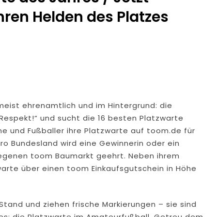
ren Helden des Platzes
dung Nach Vermisstem Michael S. Aus Rotenburg A.d. Fulda
furter Finanzkontrolle Schwarzarbeit Führt An Drei Tagen Kon
e Polizeipräsidium Osthessen Jubiläumsfest Am Samstag, 15. A
de Einblicke In Die Polizeiarbeit
 meist ehrenamtlich und im Hintergrund: die
: MARBURG-BIEDENKOPF: Satz Räder Gefunden – Polizei Bittet U
Respekt!“ und sucht die 16 besten Platzwarte
e und Fußballer ihre Platzwarte auf toom.de für
Polizeistation Lauterbach Hat Einen Neuen Leiter: Amtseinführ
ro Bundesland wird eine Gewinnerin oder ein
egenen toom Baumarkt geehrt. Neben ihrem
emeldung: 74-Jähriger Claus-Peter H. Weiterhin Vermisst – Ern
warte über einen toom Einkaufsgutschein in Höhe
Stand und ziehen frische Markierungen – sie sind
es: die Platzwarte im Amateurfußball. Getreu dem