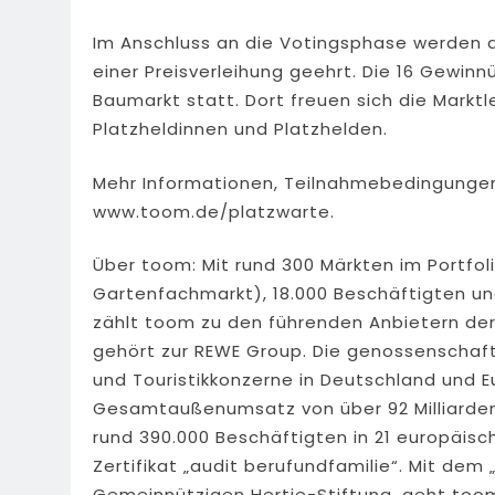
Im Anschluss an die Votingsphase werden d
einer Preisverleihung geehrt. Die 16 Gewi
Baumarkt statt. Dort freuen sich die Marktl
Platzheldinnen und Platzhelden.
Mehr Informationen, Teilnahmebedingungen
www.toom.de/platzwarte.
Über toom: Mit rund 300 Märkten im Portfo
Gartenfachmarkt), 18.000 Beschäftigten un
zählt toom zu den führenden Anbietern d
gehört zur REWE Group. Die genossenschaft
und Touristikkonzerne in Deutschland und E
Gesamtaußenumsatz von über 92 Milliarden 
rund 390.000 Beschäftigten in 21 europäisc
Zertifikat „audit berufundfamilie“. Mit dem „
Gemeinnützigen Hertie-Stiftung, geht toom