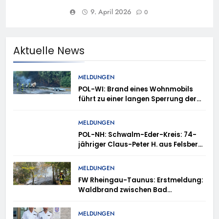
9. April 2026
0
Aktuelle News
MELDUNGEN
POL-WI: Brand eines Wohnmobils
führt zu einer langen Sperrung der
A3 bei Niedernhausen
MELDUNGEN
POL-NH: Schwalm-Eder-Kreis: 74-
jähriger Claus-Peter H. aus Felsberg
wird vermisst
MELDUNGEN
FW Rheingau-Taunus: Erstmeldung:
Waldbrand zwischen Bad
Schwalbach-Hettenhain und
Taunusstein-Seitzenhahn – rund 150
MELDUNGEN