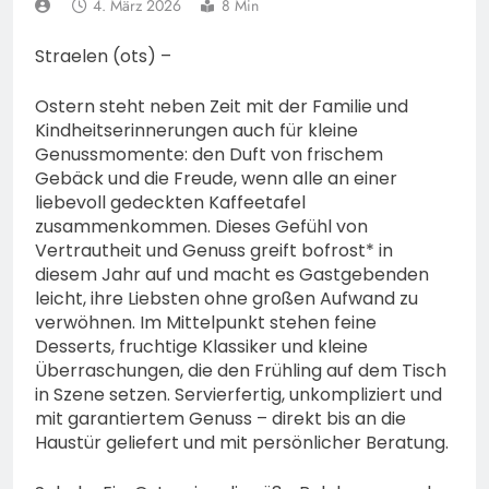
Eindringling erfordert
4. März 2026
8 Min
Einsatz der Polizei
4. August 2026
Straelen (ots) –
Ostern steht neben Zeit mit der Familie und
Kindheitserinnerungen auch für kleine
Genussmomente: den Duft von frischem
Gebäck und die Freude, wenn alle an einer
liebevoll gedeckten Kaffeetafel
zusammenkommen. Dieses Gefühl von
Vertrautheit und Genuss greift bofrost* in
diesem Jahr auf und macht es Gastgebenden
leicht, ihre Liebsten ohne großen Aufwand zu
verwöhnen. Im Mittelpunkt stehen feine
Desserts, fruchtige Klassiker und kleine
Überraschungen, die den Frühling auf dem Tisch
in Szene setzen. Servierfertig, unkompliziert und
mit garantiertem Genuss – direkt bis an die
Haustür geliefert und mit persönlicher Beratung.