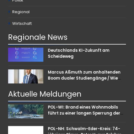
Politik
Regional
Wirtschaft
Regionale
News
Deutschlands KI-Zukunft am
Scheideweg
Marcus Aßmuth zum anhaltenden
Boom dualer Studiengänge / Wie
Unternehmen bei Nachwuchskräften
punkten können
Aktuelle
Meldungen
POL-WI: Brand eines Wohnmobils
führt zu einer langen Sperrung der
A3 bei Niedernhausen
POL-NH: Schwalm-Eder-Kreis: 74-