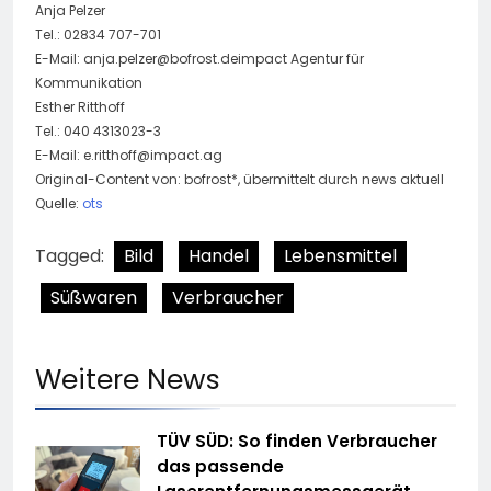
Anja Pelzer
Tel.: 02834 707-701
E-Mail:
anja.pelzer@bofrost.deimpact
Agentur für
Kommunikation
Esther Ritthoff
Tel.: 040 4313023-3
E-Mail:
e.ritthoff@impact.ag
Original-Content von: bofrost*, übermittelt durch news aktuell
Quelle:
ots
Tagged:
Bild
Handel
Lebensmittel
Süßwaren
Verbraucher
Weitere News
TÜV SÜD: So finden Verbraucher
das passende