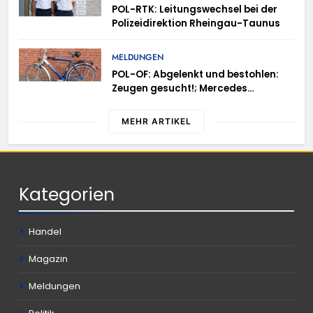
Einsatzkräfte im Einsatz
POL-RTK: Leitungswechsel bei der
Polizeidirektion Rheingau-Taunus
MELDUNGEN
POL-OF: Abgelenkt und bestohlen:
Zeugen gesucht!; Mercedes
angedotzt: Hinweise erbeten und
Wer hat den Fahrraddieb gesehen?
MEHR ARTIKEL
Kategorien
Handel
Magazin
Meldungen