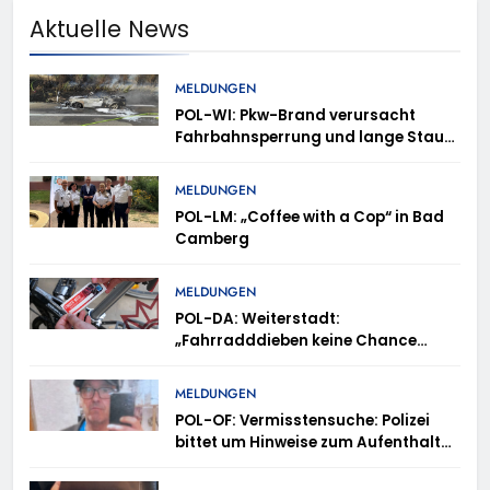
Aktuelle News
MELDUNGEN
POL-WI: Pkw-Brand verursacht
Fahrbahnsperrung und lange Staus
auf der A 3
MELDUNGEN
POL-LM: „Coffee with a Cop“ in Bad
Camberg
MELDUNGEN
POL-DA: Weiterstadt:
„Fahrradddieben keine Chance
geben“ – Fahrradcodierung /
Anmeldung erforderlich
MELDUNGEN
POL-OF: Vermisstensuche: Polizei
bittet um Hinweise zum Aufenthalt
von Ricardo Zaragoza Gonzalez