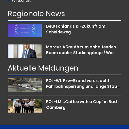
Wirtschaft
Regionale
News
Deutschlands KI-Zukunft am
Scheideweg
Marcus Aßmuth zum anhaltenden
Boom dualer Studiengänge / Wie
Unternehmen bei Nachwuchskräften
punkten können
Aktuelle
Meldungen
POL-WI: Pkw-Brand verursacht
Fahrbahnsperrung und lange Staus
auf der A 3
POL-LM: „Coffee with a Cop“ in Bad
Camberg