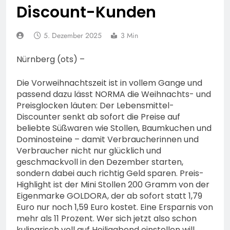
74-jähriger Claus-Peter
Discount-Kunden
H. weiterhin vermisst –
6. August 2026
Erneute Veröffentlichung
eines Fotos
5. Dezember 2025
3 Min
Nürnberg (ots) –
Die Vorweihnachtszeit ist in vollem Gange und
passend dazu lässt NORMA die Weihnachts- und
Preisglocken läuten: Der Lebensmittel-
Discounter senkt ab sofort die Preise auf
beliebte Süßwaren wie Stollen, Baumkuchen und
Dominosteine – damit Verbraucherinnen und
Verbraucher nicht nur glücklich und
geschmackvoll in den Dezember starten,
sondern dabei auch richtig Geld sparen. Preis-
Highlight ist der Mini Stollen 200 Gramm von der
Eigenmarke GOLDORA, der ab sofort statt 1,79
Euro nur noch 1,59 Euro kostet. Eine Ersparnis von
mehr als 11 Prozent. Wer sich jetzt also schon
kulinarisch voll auf Heiligabend einstellen will,