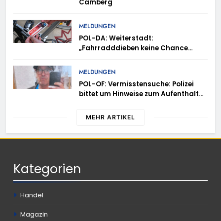
Camberg
MELDUNGEN
POL-DA: Weiterstadt:
„Fahrradddieben keine Chance
geben“ – Fahrradcodierung /
Anmeldung erforderlich
MELDUNGEN
POL-OF: Vermisstensuche: Polizei
bittet um Hinweise zum Aufenthalt
von Ricardo Zaragoza Gonzalez
MEHR ARTIKEL
Kategorien
Handel
Magazin