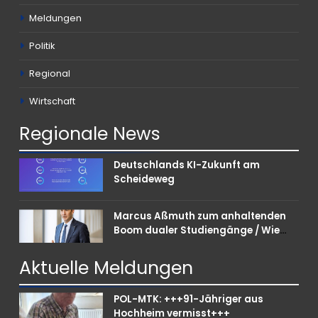
Meldungen
Politik
Regional
Wirtschaft
Regionale
News
Deutschlands KI-Zukunft am
Scheideweg
Marcus Aßmuth zum anhaltenden
Boom dualer Studiengänge / Wie
Unternehmen bei Nachwuchskräften
punkten können
Aktuelle
Meldungen
POL-MTK: +++91-Jähriger aus
Hochheim vermisst+++