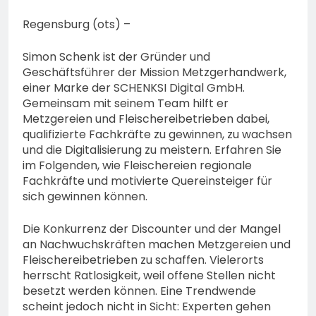
Lauterbach hat einen
neuen Leiter:
6. August 2026
Regensburg (ots) –
Amtseinführung von
Markus Höfer
Simon Schenk ist der Gründer und
Geschäftsführer der Mission Metzgerhandwerk,
einer Marke der SCHENKSI Digital GmbH.
Gemeinsam mit seinem Team hilft er
Metzgereien und Fleischereibetrieben dabei,
qualifizierte Fachkräfte zu gewinnen, zu wachsen
und die Digitalisierung zu meistern. Erfahren Sie
im Folgenden, wie Fleischereien regionale
Fachkräfte und motivierte Quereinsteiger für
sich gewinnen können.
Die Konkurrenz der Discounter und der Mangel
an Nachwuchskräften machen Metzgereien und
Fleischereibetrieben zu schaffen. Vielerorts
herrscht Ratlosigkeit, weil offene Stellen nicht
besetzt werden können. Eine Trendwende
scheint jedoch nicht in Sicht: Experten gehen