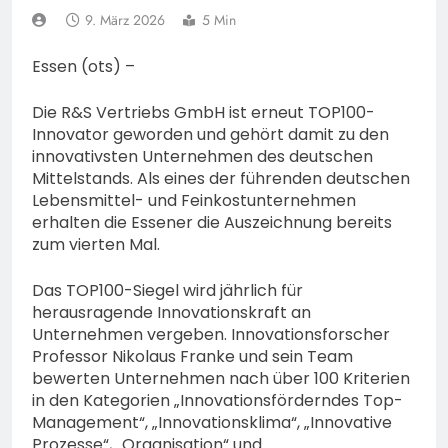
Mann aus Geisenheim
9. März 2026
5 Min
vermisst
4. August 2026
Essen (ots) –
Die R&S Vertriebs GmbH ist erneut TOP100-
Innovator geworden und gehört damit zu den
innovativsten Unternehmen des deutschen
Mittelstands. Als eines der führenden deutschen
Lebensmittel- und Feinkostunternehmen
erhalten die Essener die Auszeichnung bereits
zum vierten Mal.
Das TOP100-Siegel wird jährlich für
herausragende Innovationskraft an
Unternehmen vergeben. Innovationsforscher
Professor Nikolaus Franke und sein Team
bewerten Unternehmen nach über 100 Kriterien
in den Kategorien „Innovationsförderndes Top-
Management“, „Innovationsklima“, „Innovative
Prozesse“, „Organisation“ und