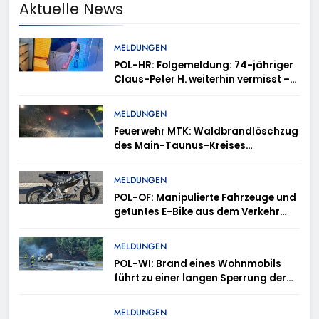
Aktuelle News
MELDUNGEN
POL-HR: Folgemeldung: 74-jähriger
Claus-Peter H. weiterhin vermisst –
Erneute Veröffentlichung eines Fotos
MELDUNGEN
Feuerwehr MTK: Waldbrandlöschzug
des Main-Taunus-Kreises
unterstützt bei Waldbrand im
Rheingau-Taunus-Kreis – Rund 45
MELDUNGEN
Einsatzkräfte sicherten in
POL-OF: Manipulierte Fahrzeuge und
schwierigem Gelände die Flanken
getuntes E-Bike aus dem Verkehr
des Brandgebietes
gezogen – TRuP-Spezialisten decken
gleich mehrere Verstöße auf
MELDUNGEN
POL-WI: Brand eines Wohnmobils
führt zu einer langen Sperrung der
A3 bei Niedernhausen
MELDUNGEN