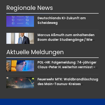
Regionale
News
Deutschlands KI-Zukunft am
Scheideweg
Marcus Aßmuth zum anhaltenden
Boom dualer Studiengänge / Wie
Unternehmen bei Nachwuchskräften
punkten können
Aktuelle
Meldungen
POL-HR: Folgemeldung: 74-jähriger
Claus-Peter H. weiterhin vermisst –
Erneute Veröffentlichung eines Fotos
Feuerwehr MTK: Waldbrandlöschzug
des Main-Taunus-Kreises
unterstützt bei Waldbrand im
Rheingau-Taunus-Kreis – Rund 45
Einsatzkräfte sicherten in
schwierigem Gelände die Flanken