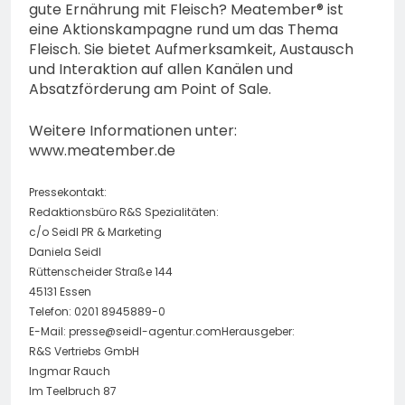
gute Ernährung mit Fleisch? Meatember® ist
eine Aktionskampagne rund um das Thema
Fleisch. Sie bietet Aufmerksamkeit, Austausch
und Interaktion auf allen Kanälen und
Absatzförderung am Point of Sale.
Weitere Informationen unter:
www.meatember.de
Pressekontakt:
Redaktionsbüro R&S Spezialitäten:
c/o Seidl PR & Marketing
Daniela Seidl
Rüttenscheider Straße 144
45131 Essen
Telefon: 0201 8945889-0
E-Mail:
presse@seidl-agentur.comHerausgeber
:
R&S Vertriebs GmbH
Ingmar Rauch
Im Teelbruch 87