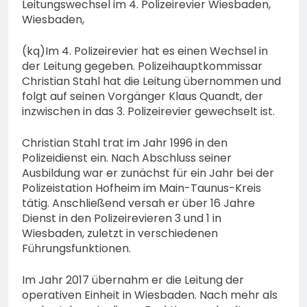
bestohlen: Zeugen
Leitungswechsel im 4. Polizeirevier Wiesbaden,
gesucht!; Mercedes
Wiesbaden,
5. August 2026
angedotzt: Hinweise
erbeten und Wer hat den
(kq)Im 4. Polizeirevier hat es einen Wechsel in
Fahrraddieb gesehen?
der Leitung gegeben. Polizeihauptkommissar
Christian Stahl hat die Leitung übernommen und
folgt auf seinen Vorgänger Klaus Quandt, der
inzwischen in das 3. Polizeirevier gewechselt ist.
Christian Stahl trat im Jahr 1996 in den
Polizeidienst ein. Nach Abschluss seiner
Ausbildung war er zunächst für ein Jahr bei der
Polizeistation Hofheim im Main-Taunus-Kreis
tätig. Anschließend versah er über 16 Jahre
Dienst in den Polizeirevieren 3 und 1 in
Wiesbaden, zuletzt in verschiedenen
Führungsfunktionen.
Im Jahr 2017 übernahm er die Leitung der
operativen Einheit in Wiesbaden. Nach mehr als