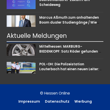
Scheideweg
Marcus Aßmuth zum anhaltenden
Boom dualer Studiengänge / Wie
Unternehmen bei Nachwuchskräften
punkten können
Aktuelle
Meldungen
Mittelhessen: MARBURG-
BIEDENKOPF: Satz Räder gefunden –
Polizei bittet um Mithilfe
POL-OH: Die Polizeistation
Lauterbach hat einen neuen Leiter:
Amtseinführung von Markus Höfer
© Hessen Online
Impressum
Datenschutz
Werbung