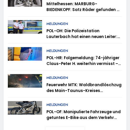
Mittelhessen: MARBURG-
BIEDENKOPF: Satz Räder gefunden –
Polizei bittet um Mithilfe
MELDUNGEN
POL-OH: Die Polizeistation
Lauterbach hat einen neuen Leiter:
Amtseinführung von Markus Höfer
MELDUNGEN
POL-HR: Folgemeldung: 74-jähriger
Claus-Peter H. weiterhin vermisst –
Erneute Veröffentlichung eines Fotos
MELDUNGEN
Feuerwehr MTK: Waldbrandlöschzug
des Main-Taunus-Kreises
unterstützt bei Waldbrand im
Rheingau-Taunus-Kreis – Rund 45
MELDUNGEN
Einsatzkräfte sicherten in
POL-OF: Manipulierte Fahrzeuge und
schwierigem Gelände die Flanken
getuntes E-Bike aus dem Verkehr
des Brandgebietes
gezogen – TRuP-Spezialisten decken
gleich mehrere Verstöße auf