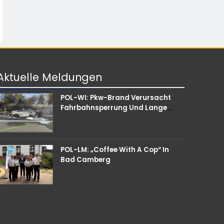
Aktuelle
Meldungen
POL-WI: Pkw-Brand Verursacht
Fahrbahnsperrung Und Lange
Staus Auf Der A 3
POL-LM: „Coffee With A Cop“ In
Bad Camberg