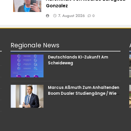
Gonzalez
7. August 2026
0
Regionale
News
Deutschlands KI-Zukunft Am
Scheideweg
Marcus Aßmuth Zum Anhaltenden
Boom Dualer Studiengänge / Wie
Unternehmen Bei
Nachwuchskräften Punkten
Können