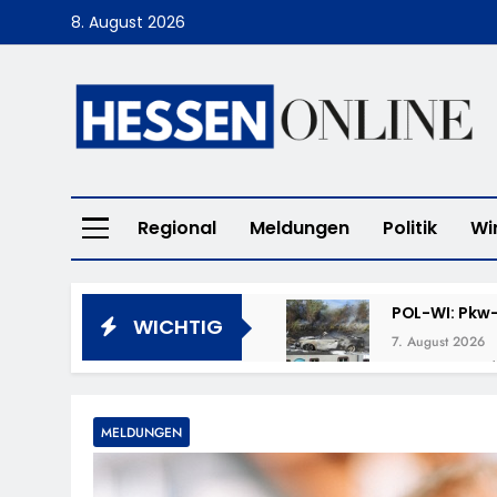
Skip
8. August 2026
to
content
Hessen Online
Regional
Meldungen
Politik
Wi
POL-WI: Pkw-
WICHTIG
7. August 2026
POL-LM: „Cof
7. August 2026
POL-DA: Weit
MELDUNGEN
7. August 2026
POL-OF: Verm