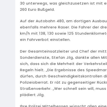
30 unterwegs, was gleichzusetzen ist mit 
260 Euro Bußgeld.
Auf der Autobahn 480, am dortigen Ausbauen
ebenfalls mehrere Raser. Die Fahrer der dre
km/h mit 138, 130 sowie 125 Stundenkilome
ein Fahrverbot einstellen.
Der Gesamteinsatzleiter und Chef der mitte
Sonderdienste, Stefan Jilg, dankte allen M
sich, dass sich die Mehrheit der Verkehrst
Regeln hielt. „Die Ergebnisse des Speedmar
dürfen, durch Geschwindigkeitskontrollen d
Polizeioberrat. Er rät zu gegenseitiger Rü
Straßenverkehr. „Wer schnell sein will, mus
plädiert Jilg.
Ihre Polizei Mittelhessen wünscht allen ein