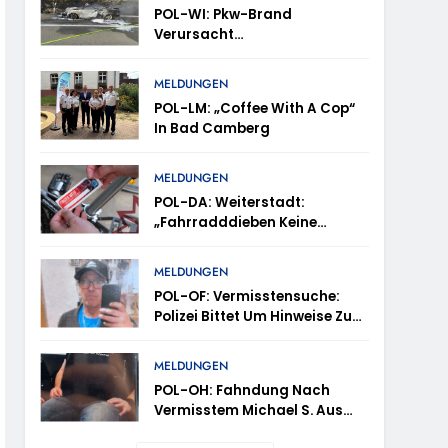
POL-WI: Pkw-Brand
Verursacht
Fahrbahnsperrung Und Lange
Staus Auf Der A 3
trollen Im Gastro- Und Sicherheitsgewerbe
MELDUNGEN
POL-LM: „Coffee With A Cop“
In Bad Camberg
ugust (11-18 Uhr)- Bürgerinnen Und Bürger
MELDUNGEN
POL-DA: Weiterstadt:
„Fahrradddieben Keine
m Mithilfe
Chance Geben“ –
Fahrradcodierung /
MELDUNGEN
ung Von Markus Höfer
Anmeldung Erforderlich
POL-OF: Vermisstensuche:
Polizei Bittet Um Hinweise Zum
eute Veröffentlichung Eines Fotos
Aufenthalt Von Ricardo
Zaragoza Gonzalez
MELDUNGEN
POL-OH: Fahndung Nach
Vermisstem Michael S. Aus
Rotenburg A.d. Fulda