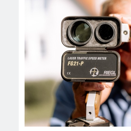
7. August 2026
POL-OH: Fahn
7. August 2026
HZA-F: Frank
Durch
7. August 2026
POL-OH: 25 Jahr
Erhalten Spannen
7. August 2026
Mittelhessen
6. August 2026
POL-OH: Die 
6. August 2026
POL-HR: Folg
6. August 2026