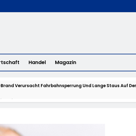
rtschaft
Handel
Magazin
Brand Verursacht Fahrbahnsperrung Und Lange Staus Auf Der
fee With A Cop“ In Bad Camberg
erstadt: „Fahrradddieben Keine Chance Geben“ – Fahrradcodi
isstensuche: Polizei Bittet Um Hinweise Zum Aufenthalt Von 