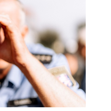
dung Nach Vermisstem Michael S. Aus Rotenburg A.d. Fulda
furter Finanzkontrolle Schwarzarbeit Führt An Drei Tagen Kon
e Polizeipräsidium Osthessen Jubiläumsfest Am Samstag, 15. A
de Einblicke In Die Polizeiarbeit
: MARBURG-BIEDENKOPF: Satz Räder Gefunden – Polizei Bittet U
Polizeistation Lauterbach Hat Einen Neuen Leiter: Amtseinführ
emeldung: 74-Jähriger Claus-Peter H. Weiterhin Vermisst – Ern