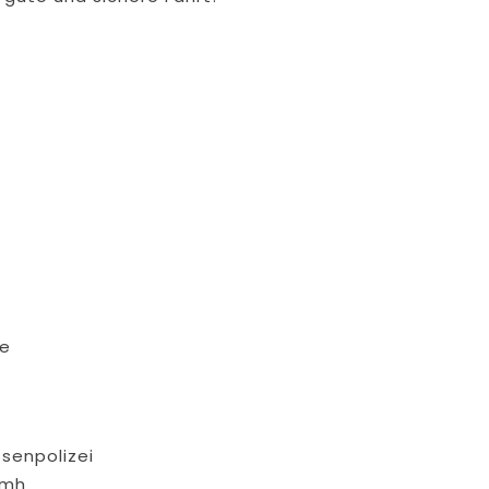
de
senpolizei
_mh