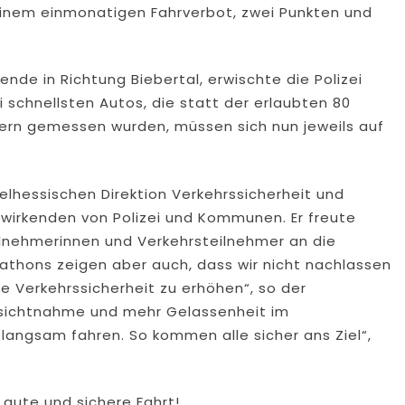
einem einmonatigen Fahrverbot, zwei Punkten und
de in Richtung Biebertal, erwischte die Polizei
i schnellsten Autos, die statt der erlaubten 80
tern gemessen wurden, müssen sich nun jeweils auf
lhessischen Direktion Verkehrssicherheit und
itwirkenden von Polizei und Kommunen. Er freute
eilnehmerinnen und Verkehrsteilnehmer an die
athons zeigen aber auch, dass wir nicht nachlassen
ie Verkehrssicherheit zu erhöhen“, so der
cksichtnahme und mehr Gelassenheit im
s langsam fahren. So kommen alle sicher ans Ziel“,
e gute und sichere Fahrt!