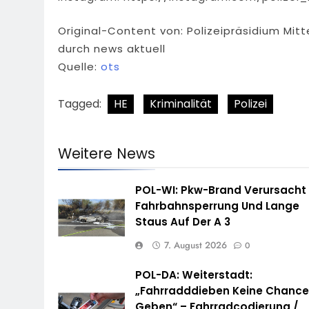
Original-Content von: Polizeipräsidium Mit
durch news aktuell
Quelle:
ots
Tagged:
HE
Kriminalität
Polizei
Weitere News
POL-WI: Pkw-Brand Verursacht
Fahrbahnsperrung Und Lange
Staus Auf Der A 3
7. August 2026
0
POL-DA: Weiterstadt:
„Fahrradddieben Keine Chanc
Geben“ – Fahrradcodierung /