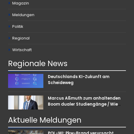
Magazin
Meldungen
Politik
Regional
Wirtschaft
Regionale
News
Deutschlands KI-Zukunft am
Scheideweg
Marcus Aßmuth zum anhaltenden
Boom dualer Studiengänge / Wie
Unternehmen bei Nachwuchskräften
punkten können
Aktuelle
Meldungen
POL-WI: Pkw-Brand verursacht