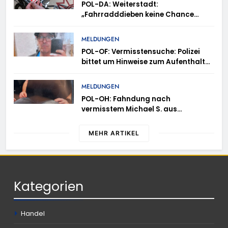
POL-DA: Weiterstadt:
„Fahrradddieben keine Chance
geben“ – Fahrradcodierung /
Anmeldung erforderlich
MELDUNGEN
POL-OF: Vermisstensuche: Polizei
bittet um Hinweise zum Aufenthalt
von Ricardo Zaragoza Gonzalez
MELDUNGEN
POL-OH: Fahndung nach
vermisstem Michael S. aus
Rotenburg a.d. Fulda
MEHR ARTIKEL
Kategorien
Handel