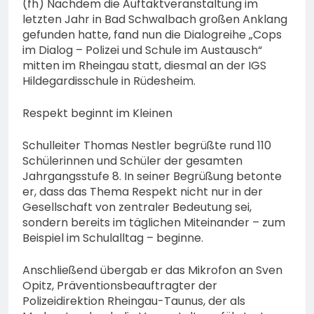
(fh) Nachdem die Auftaktveranstaltung im
74-jähriger Claus-Peter
H. weiterhin vermisst –
letzten Jahr in Bad Schwalbach großen Anklang
6. August 2026
Erneute Veröffentlichung
gefunden hatte, fand nun die Dialogreihe „Cops
eines Fotos
im Dialog – Polizei und Schule im Austausch“
mitten im Rheingau statt, diesmal an der IGS
Hildegardisschule in Rüdesheim.
Respekt beginnt im Kleinen
Schulleiter Thomas Nestler begrüßte rund 110
Schülerinnen und Schüler der gesamten
Jahrgangsstufe 8. In seiner Begrüßung betonte
er, dass das Thema Respekt nicht nur in der
Gesellschaft von zentraler Bedeutung sei,
sondern bereits im täglichen Miteinander – zum
Beispiel im Schulalltag – beginne.
Anschließend übergab er das Mikrofon an Sven
Opitz, Präventionsbeauftragter der
Polizeidirektion Rheingau-Taunus, der als