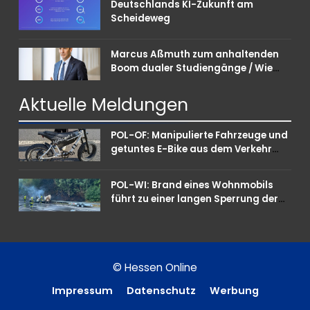
Deutschlands KI-Zukunft am
Scheideweg
Marcus Aßmuth zum anhaltenden
Boom dualer Studiengänge / Wie
Unternehmen bei Nachwuchskräften
punkten können
Aktuelle
Meldungen
POL-OF: Manipulierte Fahrzeuge und
getuntes E-Bike aus dem Verkehr
gezogen – TRuP-Spezialisten decken
gleich mehrere Verstöße auf
POL-WI: Brand eines Wohnmobils
führt zu einer langen Sperrung der
A3 bei Niedernhausen
© Hessen Online
Impressum
Datenschutz
Werbung