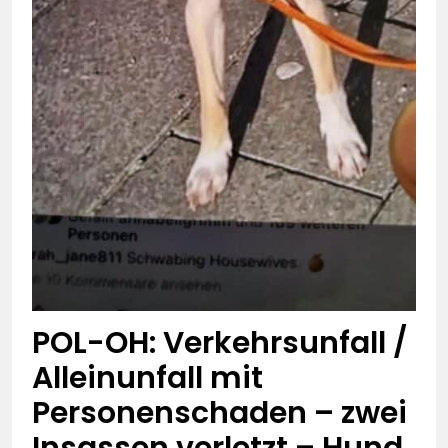
illegalen Energiedrinks
vom Zollamt in Frankfurt
4. August 2026
gestoppt-
POL-OH: Verkehrsunfall /
Alleinunfall mit
Personenschaden – zwei
Insassen verletzt – Hund