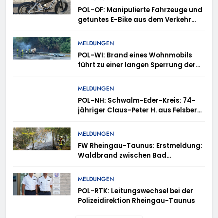
POL-OF: Manipulierte Fahrzeuge und
getuntes E-Bike aus dem Verkehr
gezogen – TRuP-Spezialisten decken
gleich mehrere Verstöße auf
MELDUNGEN
POL-WI: Brand eines Wohnmobils
führt zu einer langen Sperrung der
A3 bei Niedernhausen
MELDUNGEN
POL-NH: Schwalm-Eder-Kreis: 74-
jähriger Claus-Peter H. aus Felsberg
wird vermisst
MELDUNGEN
FW Rheingau-Taunus: Erstmeldung:
Waldbrand zwischen Bad
Schwalbach-Hettenhain und
Taunusstein-Seitzenhahn – rund 150
MELDUNGEN
Einsatzkräfte im Einsatz
POL-RTK: Leitungswechsel bei der
Polizeidirektion Rheingau-Taunus